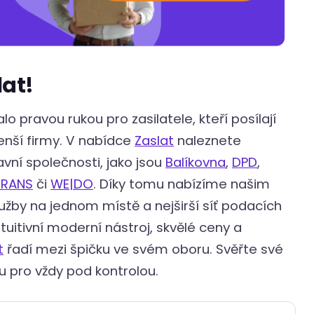
lat!
o pravou rukou pro zasilatele, kteří posílají
menší firmy. V nabídce
Zaslat
naleznete
vní společnosti, jako jsou
Balíkovna
,
DPD
,
TRANS
či
WE|DO
. Díky tomu nabízíme našim
užby na jednom místě a nejširší síť podacích
uitivní moderní nástroj, skvělé ceny a
t
řadí mezi špičku ve svém oboru. Svěřte své
ou pro vždy pod kontrolou.