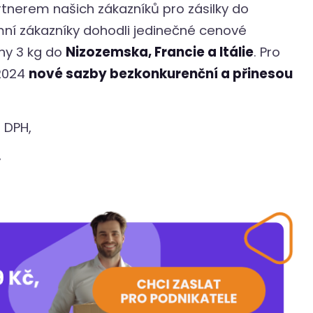
tnerem našich zákazníků pro zásilky do
mní zákazníky dohodli jedinečné cenové
hy 3 kg do
Nizozemska, Francie a Itálie
. Pro
 2024
nové sazby bezkonkurenční a přinesou
 DPH,
,