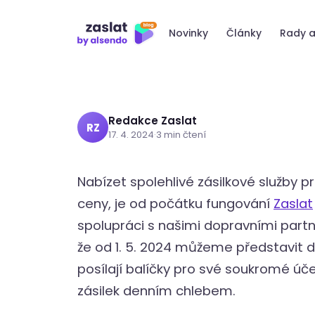
Přeskočit
zahraničí
na
Novinky
Články
Rady a
obsah
Redakce Zaslat
RZ
17. 4. 2024
·
3 min čtení
Nabízet spolehlivé zásilkové služby p
ceny, je od počátku fungování
Zaslat
spolupráci s našimi dopravními partne
že od 1. 5. 2024 můžeme představit dvě
posílají balíčky pro své soukromé účely
zásilek denním chlebem.