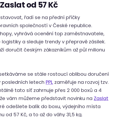
Zaslat od 57 Kč
avovat, řadí se na přední příčky
ravních společností v České republice.
shopy, vyhrává ocenění top zaměstnavatele,
logistiky a sleduje trendy v přepravě zásilek.
ží doručit českým zákazníkům až půl milionu
setkáváme se stále rostoucí oblibou doručení
 v posledních letech
PPL
zaměřuje na rozvoj tzv.
álně tato síť zahrnuje přes 2 000 boxů a 4
i, že vám můžeme představit novinku na
Zaslat
teré odešlete balík do boxu, výdejního místa
 od 57 Kč, a to až do váhy 31,5 kg.