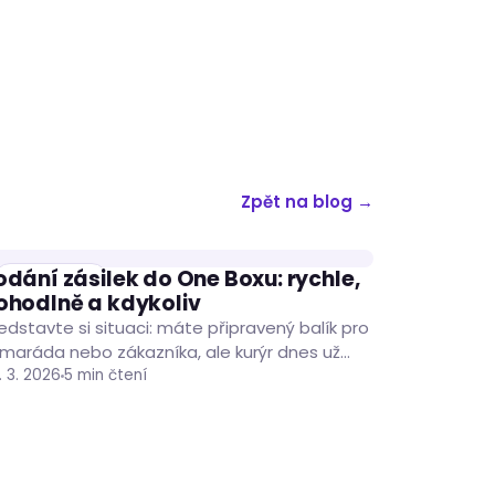
Zpět na blog →
odání zásilek do One Boxu: rychle,
DOPRAVCI
ohodlně a kdykoliv
edstavte si situaci: máte připravený balík pro
maráda nebo zákazníka, ale kurýr dnes už
silky odvezl a výdejní místo se zavřelo.
. 3. 2026
5 min čtení
amísto…