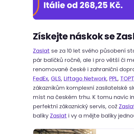
Získejte náskok se Zas
Zaslat
se za 10 let svého působení stal
pár balíčků ročně, ale i pro větší či 
renomované české i zahraniční dopra
FedEx
,
GLS
,
Liftago Network
,
PPL
,
TOP
zákazníkům komplexní zasilatelské sl
míst na českém trhu. K tomu navíc int
perfektní zákaznický servis, což
Zasla
balíky
Zaslat
i vy a mějte balíky jedn