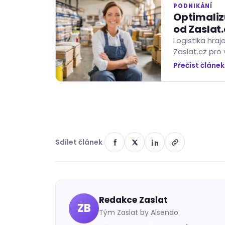
PODNIKÁNÍ
Optimaliz
od Zaslat
Logistika hraj
Zaslat.cz pro
zásilek. S Ma
Přečíst článe
Sdílet článek
Redakce Zaslat
ZB
Tým Zaslat by Alsendo