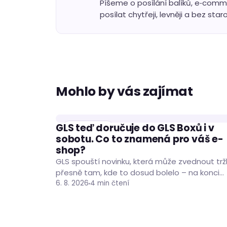
Píšeme o posílání balíků, e‑comm
posílat chytřeji, levněji a bez staro
Mohlo by vás zajímat
GLS teď doručuje do GLS Boxů i v
DOPRAVCI
sobotu. Co to znamená pro váš e-
shop?
GLS spouští novinku, která může zvednout tr
přesně tam, kde to dosud bolelo – na konci
týdne. Zásilky do GLS Boxů po…
6. 8. 2026
4 min čtení