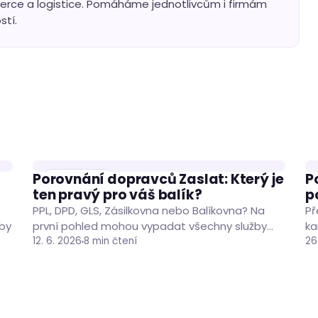
erce a logistice. Pomáháme jednotlivcům i firmám
stí.
Porovnání dopravců Zaslat: Který je
P
DOPRAVCI
ten pravý pro váš balík?
p
PPL, DPD, GLS, Zásilkovna nebo Balíkovna? Na
Př
žby
první pohled mohou vypadat všechny služby
ka
podobně, ve skutečnosti se ale liší cenou,
12. 6. 2026
8 min čtení
zá
26
způsobem doručení…
N