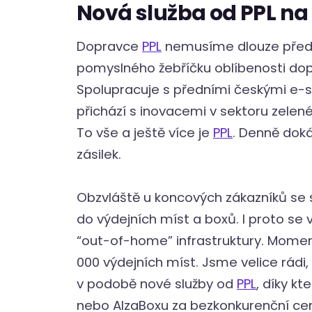
Nová služba od PPL na 
Dopravce
PPL
nemusíme dlouze předst
pomyslného žebříčku oblíbenosti dop
Spolupracuje s předními českými e-
přichází s inovacemi v sektoru zelené 
To vše a ještě více je
PPL
. Denně doká
zásilek.
Obzvláště u koncových zákazníků se 
do výdejních míst a boxů. I proto se
“out-of-home” infrastruktury. Moment
000 výdejních míst. Jsme velice rád
v podobě nové služby od
PPL
, díky k
nebo AlzaBoxu za bezkonkurenční cenu