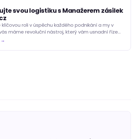
ujte svou logistiku s Manažerem zásilek
.cz
e klíčovou roli v úspěchu každého podnikání a my v
 vás máme revoluční nástroj, který vám usnadní řízení
nažerem zásilek můžete podnikat v…
k →