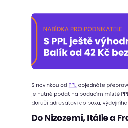
S novinkou od
PPL
objednáte přeprav
je nutné podat na podacím místě PPL
doručí adresátovi do boxu, výdejníh
Do Nizozemí, Itálie a F