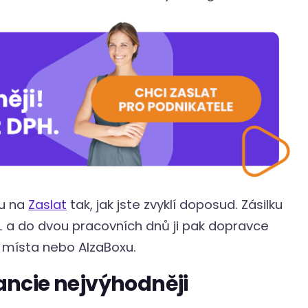
u na
Zaslat
tak, jak jste zvyklí doposud. Zásilku
 a do dvou pracovních dnů ji pak dopravce
o místa nebo AlzaBoxu.
rancie nejvýhodněji