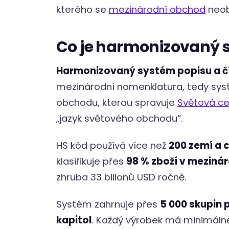
kterého se
mezinárodní obchod
neob
Co je harmonizovaný 
Harmonizovaný systém popisu a čí
mezinárodní nomenklatura, tedy syst
obchodu, kterou spravuje
Světová ce
„jazyk světového obchodu“.
HS kód používá více než
200 zemí a c
klasifikuje přes
98 % zboží v mezin
zhruba 33 bilionů USD ročně.
Systém zahrnuje přes
5 000 skupin 
kapitol
. Každý výrobek má minimál