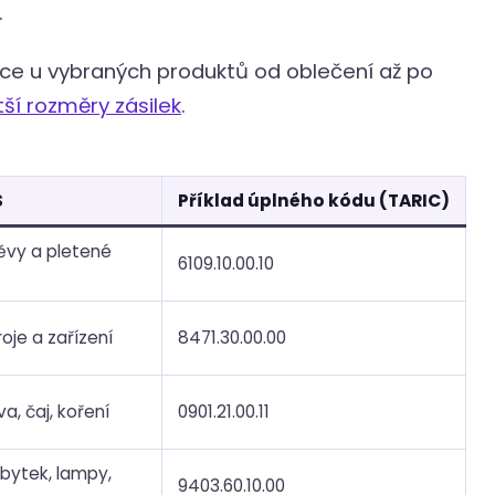
.
kace u vybraných produktů od oblečení až po
tší rozměry zásilek
.
S
Příklad úplného kódu (TARIC)
ěvy a pletené
6109.10.00.10
roje a zařízení
8471.30.00.00
a, čaj, koření
0901.21.00.11
bytek, lampy,
9403.60.10.00