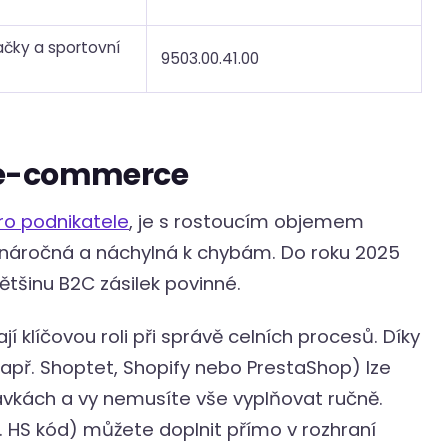
ačky a sportovní
9503.00.41.00
 e-commerce
pro podnikatele
, je s rostoucím objemem
ě náročná a náchylná k chybám. Do roku 2025
tšinu B2C zásilek povinné.
í klíčovou roli při správě celních procesů. Díky
apř. Shoptet, Shopify nebo PrestaShop) lze
vkách a vy nemusíte vše vyplňovat ručně.
ř. HS kód) můžete doplnit přímo v rozhraní