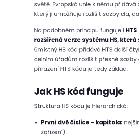
světě. Evropská unie k němu přidává 
který ji umožňuje rozlišit sazby cla, 
Na podobném principu funguje i
HTS 
rozšířená verze systému HS, která
6místný HS kód přidává HTS další čtyř
celním úřadům rozlišit přesné sazby 
přiřazení HTS kódu je tedy základ.
Jak HS kód funguje
Struktura HS kódu je hierarchická:
První dvě číslice – kapitola:
nejši
zařízení).