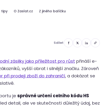
přepravu
 tipy
O Zaslat.cz
Z jiného balíčku
Sdílet
dní zásilky jako příležitost pro růst
přináší e-
azníků, vyšší obrat i silnější značku. Zároveň
r při prodeji zboží do zahraničí
, a dokázat se
slativě.
xportu je
správné určení celního kódu HS
led detail, ale ve skutečnosti důležitý údaj, bez