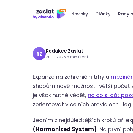
Přeskočit
mezinárodní 
na
Novinky
Články
Rady a
obsah
Redakce Zaslat
RZ
20. 11. 2025
·
5 min čtení
Expanze na zahraniční trhy a
mezináro
shopům nové možnosti: větší počet zák
je však nutné vědět,
na co si dát pozo
zorientovat v celních pravidlech i legi
Jedním z nejdůležitějších kroků při e
(Harmonized System)
. Na první poh