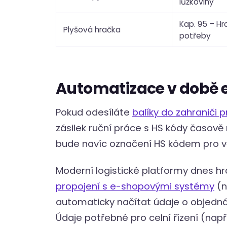
lůžkoviny
Kap. 95 – Hr
Plyšová hračka
potřeby
Automatizace v době
Pokud odesíláte
balíky do zahraniči 
zásilek ruční práce s HS kódy časov
bude navíc označení HS kódem pro vě
Moderní logistické platformy dnes hraj
propojení s e-shopovými systémy
(n
automaticky načítat údaje o objedná
Údaje potřebné pro celní řízení (nap