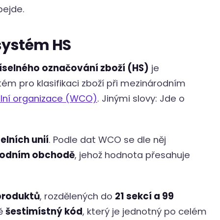
ejde.
systém HS
selného označování zboží (HS)
je
ém pro klasifikaci zboží při mezinárodním
lní organizace (WCO)
. Jinými slovy: Jde o
elních unií
. Podle dat WCO se dle něj
árodním obchodě
, jehož hodnota přesahuje
produktů
, rozdělených do
21 sekcí a 99
ně
šestimístný kód
, který je jednotný po celém