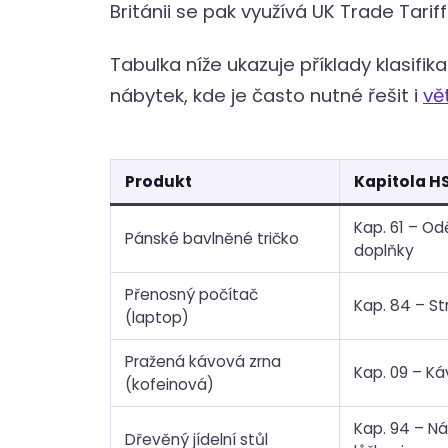
Británii se pak využívá UK Trade Tariff
Tabulka níže ukazuje příklady klasifi
nábytek, kde je často nutné řešit i
vě
Produkt
Kapitola H
Kap. 61 – Od
Pánské bavlněné tričko
doplňky
Přenosný počítač
Kap. 84 – St
(laptop)
Pražená kávová zrna
Kap. 09 – Káv
(kofeinová)
Kap. 94 – Ná
Dřevěný jídelní stůl