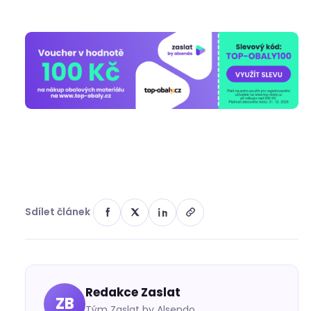
Sdílet článek
Redakce Zaslat
ZB
Tým Zaslat by Alsendo