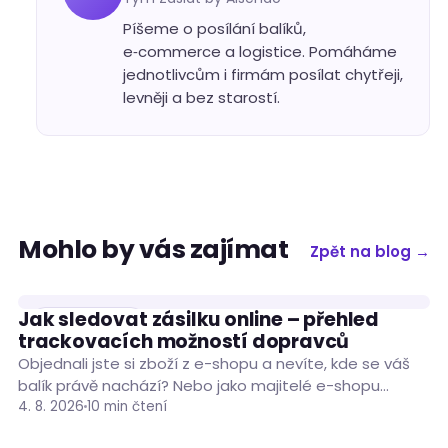
Píšeme o posílání balíků,
e‑commerce a logistice. Pomáháme
jednotlivcům i firmám posílat chytřeji,
levněji a bez starostí.
Mohlo by vás zajímat
Zpět na blog →
Jak sledovat zásilku online – přehled
RADY A TIPY
trackovacích možností dopravců
Objednali jste si zboží z e-shopu a nevíte, kde se váš
balík právě nachází? Nebo jako majitelé e-shopu
porovnáváte trackovací možnosti dopravců…
4. 8. 2026
10 min čtení