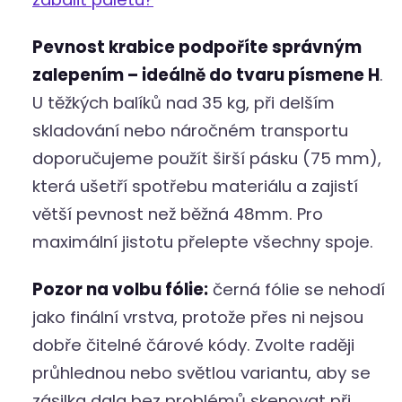
Pevnost krabice podpoříte správným
zalepením – ideálně do tvaru písmene H
.
U těžkých balíků nad 35 kg, při delším
skladování nebo náročném transportu
doporučujeme použít širší pásku (75 mm),
která ušetří spotřebu materiálu a zajistí
větší pevnost než běžná 48mm. Pro
maximální jistotu přelepte všechny spoje.
Pozor na volbu fólie:
černá fólie se nehodí
jako finální vrstva, protože přes ni nejsou
dobře čitelné čárové kódy. Zvolte raději
průhlednou nebo světlou variantu, aby se
zásilka dala bez problémů skenovat při