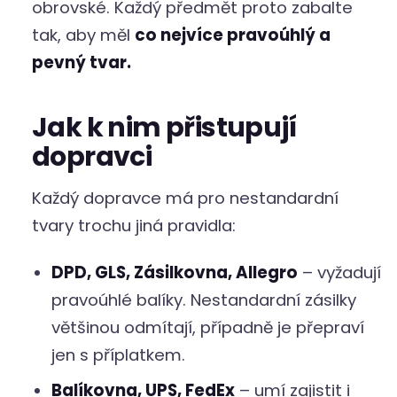
obrovské. Každý předmět proto zabalte
tak, aby měl
co nejvíce pravoúhlý a
pevný tvar.
Jak k nim přistupují
dopravci
Každý dopravce má pro nestandardní
tvary trochu jiná pravidla:
DPD, GLS, Zásilkovna, Allegro
– vyžadují
pravoúhlé balíky. Nestandardní zásilky
většinou odmítají, případně je přepraví
jen s příplatkem.
Balíkovna, UPS, FedEx
– umí zajistit i