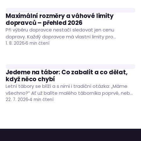
Maximální rozměry a váhové limity
RADY A TIPY
dopravců – přehled 2026
Při výběru dopravce nestačí sledovat jen cenu
dopravy. Každý dopravce má vlastní limity pro
hmotnost, rozměry i obvod zásilky a jejich překročení…
1. 8. 2026
6 min čtení
Jedeme na tábor: Co zabalit a co dělat,
RADY A TIPY
když něco chybí
Letní tábory se blíží a s nimi i tradiční otázka: „Máme
všechno?“ Ať už balíte malého táborníka poprvé, nebo
máte za sebou…
22. 7. 2026
4 min čtení