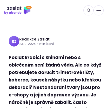
Přeskočit
RADY A TIPY
na
Jak zabalit zásilku, která
obsah
se nevejde do krabice
Redakce Zaslat
RZ
23. 9. 2025
·
4 min čtení
Poslat krabici s knihami nebo s
oblečením není žádná věda. Ale co když
potřebujete doručit třímetrové lišty,
koberec, kousek nábytku nebo křehkou
dekoraci? Nestandardní tvary jsou pro
e-shopy a jejich dopravce výzvou. Je
náročné je správně zabalit, často