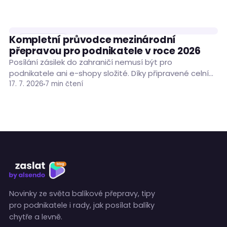
Kompletní průvodce mezinárodní
PODNIKÁNÍ
přepravou pro podnikatele v roce 2026
Posílání zásilek do zahraničí nemusí být pro
podnikatele ani e-shopy složité. Díky připravené celní
dokumentaci, vhodně zvolenému dopravci a nástroji
17. 7. 2026
7 min čtení
pro správu…
Novinky ze světa balíkové přepravy, tipy
pro podnikatele i rady, jak posílat balíky
chytře a levně.