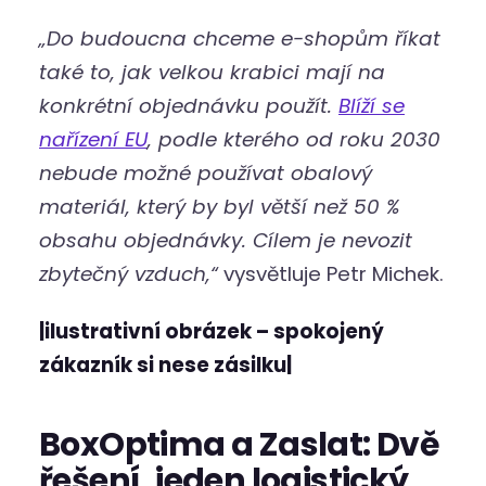
„Do budoucna chceme e-shopům říkat
také to, jak velkou krabici mají na
konkrétní objednávku použít.
Blíží se
nařízení EU
, podle kterého od roku 2030
nebude možné používat obalový
materiál, který by byl větší než 50 %
obsahu objednávky. Cílem je nevozit
zbytečný vzduch,“
vysvětluje Petr Michek.
|ilustrativní obrázek – spokojený
zákazník si nese zásilku|
BoxOptima a Zaslat: Dvě
řešení, jeden logistický