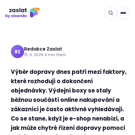
Výdejní boxy prodávají:
Přeskočit
na
Proč rozhodují o dokončení
obsah
objednávky
Redakce Zaslat
RZ
15. 6. 2026
·
4 min čtení
Výběr dopravy dnes patří mezi faktory,
které rozhodují o dokončení
objednávky. Výdejní boxy se staly
běžnou součástí online nakupování a
zákazníci je často aktivně vyhledávají.
Co se stane, když je e-shop nenabízí, a
jak může chytré řízení dopravy pomoci