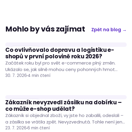
Mohlo by vás zajímat
Zpět na blog →
Co ovlivňovalo dopravu a logistiku e-
PODNIKÁNÍ
shopů v první polovině roku 2026?
Začátek roku byl pro svět e-commerce plný změn.
Ukázalo se, jak silně mohou ceny pohonných hmot
ovlivnit náklady na dopravu zásilek. Situaci…
30. 7. 2026
4 min čtení
Zákazník nevyzvedl zásilku na dobírku –
PODNIKÁNÍ
co může e-shop udělat?
Zákazník si objednal zboží, vy jste ho zabalili, odeslali –
a zásilka se vrátila zpět. Nevyzvednutá. Tohle není jen
nepříjemná situace, je…
23. 7. 2026
6 min čtení