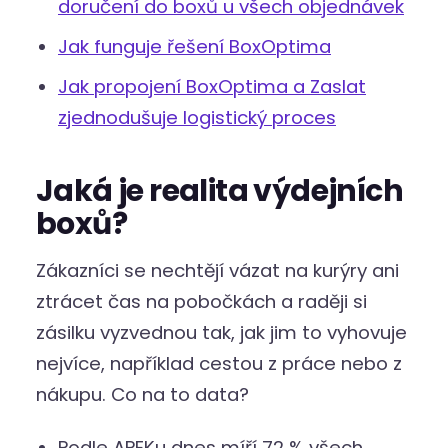
doručení do boxů u všech objednávek
Jak funguje řešení BoxOptima
Jak propojení BoxOptima a Zaslat
zjednodušuje logistický proces
Jaká je realita výdejních
boxů?
Zákazníci se nechtějí vázat na kurýry ani
ztrácet čas na pobočkách a raději si
zásilku vyzvednou tak, jak jim to vyhovuje
nejvíce, například cestou z práce nebo z
nákupu. Co na to data?
Podle APEKu dnes míří 72 % všech