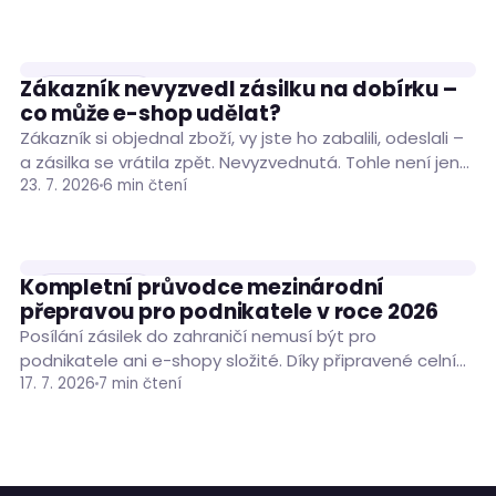
Zákazník nevyzvedl zásilku na dobírku –
PODNIKÁNÍ
co může e-shop udělat?
Zákazník si objednal zboží, vy jste ho zabalili, odeslali –
a zásilka se vrátila zpět. Nevyzvednutá. Tohle není jen
nepříjemná situace, je…
23. 7. 2026
6 min čtení
Kompletní průvodce mezinárodní
PODNIKÁNÍ
přepravou pro podnikatele v roce 2026
Posílání zásilek do zahraničí nemusí být pro
podnikatele ani e-shopy složité. Díky připravené celní
dokumentaci, vhodně zvolenému dopravci a nástroji
17. 7. 2026
7 min čtení
pro správu…