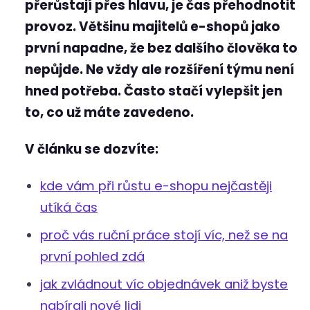
přerůstají přes hlavu, je čas přehodnotit
provoz. Většinu majitelů e-shopů jako
první napadne, že bez dalšího člověka to
nepůjde. Ne vždy ale rozšíření týmu není
hned potřeba. Často stačí vylepšit jen
to, co už máte zavedeno.
V článku se dozvíte:
kde vám při růstu e-shopu nejčastěji
utíká čas
proč vás ruční práce stojí víc, než se na
první pohled zdá
jak zvládnout víc objednávek aniž byste
nabírali nové lidi