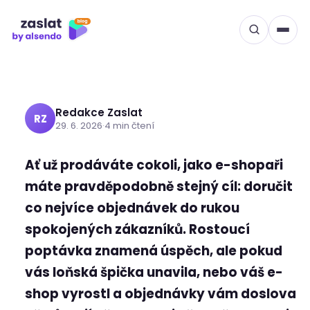
týmem: Jak zvládnout
Přeskočit
na
růst e-shopu bez náboru
obsah
nových lidí
Redakce Zaslat
RZ
29. 6. 2026
·
4 min čtení
Ať už prodáváte cokoli, jako e-shopaři
máte pravděpodobně stejný cíl: doručit
co nejvíce objednávek do rukou
spokojených zákazníků. Rostoucí
poptávka znamená úspěch, ale pokud
vás loňská špička unavila, nebo váš e-
shop vyrostl a objednávky vám doslova