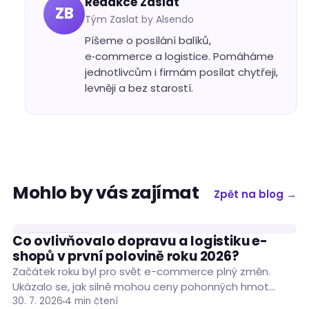
Redakce Zaslat
ZB
Tým Zaslat by Alsendo
Píšeme o posílání balíků,
e‑commerce a logistice. Pomáháme
jednotlivcům i firmám posílat chytřeji,
levněji a bez starostí.
Mohlo by vás zajímat
Zpět na blog →
Co ovlivňovalo dopravu a logistiku e-
PODNIKÁNÍ
shopů v první polovině roku 2026?
Začátek roku byl pro svět e-commerce plný změn.
Ukázalo se, jak silně mohou ceny pohonných hmot
ovlivnit náklady na dopravu zásilek. Situaci…
30. 7. 2026
4 min čtení