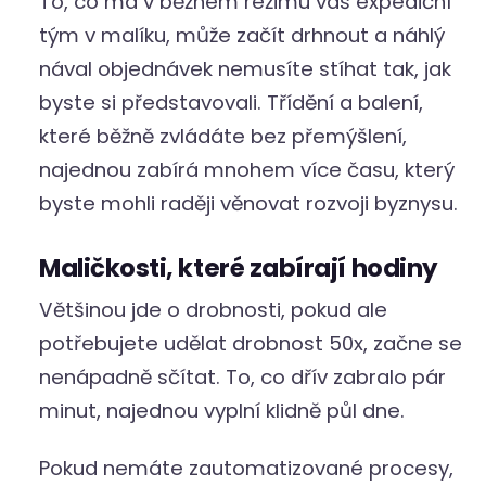
To, co má v běžném režimu váš expediční
tým v malíku, může začít drhnout a náhlý
nával objednávek nemusíte stíhat tak, jak
byste si představovali. Třídění a balení,
které běžně zvládáte bez přemýšlení,
najednou zabírá mnohem více času, který
byste mohli raději věnovat rozvoji byznysu.
Maličkosti, které zabírají hodiny
Většinou jde o drobnosti, pokud ale
potřebujete udělat drobnost 50x, začne se
nenápadně sčítat. To, co dřív zabralo pár
minut, najednou vyplní klidně půl dne.
Pokud nemáte zautomatizované procesy,