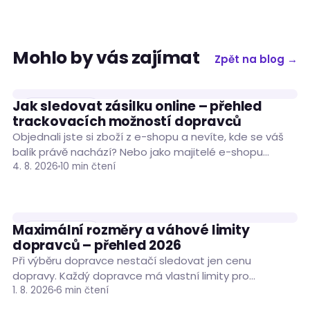
Mohlo by vás zajímat
Zpět na blog →
Jak sledovat zásilku online – přehled
RADY A TIPY
trackovacích možností dopravců
Objednali jste si zboží z e-shopu a nevíte, kde se váš
balík právě nachází? Nebo jako majitelé e-shopu
porovnáváte trackovací možnosti dopravců…
4. 8. 2026
10 min čtení
Maximální rozměry a váhové limity
RADY A TIPY
dopravců – přehled 2026
Při výběru dopravce nestačí sledovat jen cenu
dopravy. Každý dopravce má vlastní limity pro
hmotnost, rozměry i obvod zásilky a jejich překročení…
1. 8. 2026
6 min čtení