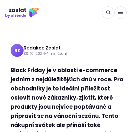
Buďte připraveni na Black
Přeskočit
na
Friday s Manažerem
obsah
zásilek
Redakce Zaslat
RZ
30. 10. 2024
·
4 min čtení
Black Friday je v oblasti e-commerce
jedním z nejdůležitějších dnů v roce. Pro
obchodníky je to ideální příležitost
oslovit nové zákazníky, zjistit, které
produkty jsou nejvíce poptávané a
připravit se na vánoční sezónu. Tento
nákupní svátek ale přináší také