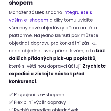
shopem
Manažer zásilek snadno
integrujete s
vaším e-shopem
a díky tomu uvidíte
všechny nové objedávky přímo na této
platformě. Na jedno kliknutí pak můžete
objednat dopravu pro konkrétní zásilku,
nebo objednat svoz přímo k vám, a to
bez
dalších přidaných pick-up poplatků
,
které si většinou dopravci účtují.
Zrychlete
expedici a získejte náskok před
konkurencí
.
✅ Propojení s e-shopem
✅ Flexibilní výběr dopravy
✅ Rychlá expedice objednávek