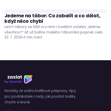
Jedeme na tábor: Co zabalit a co dělat,
RADY A TIPY
když něco chybí
Letní tábory se blíží a s nimi i tradiční otázka: „Máme
všechno?“ Ať už balíte malého táborníka poprvé, nebo
máte za sebou…
22. 7. 2026
4 min čtení
Novinky ze světa balíkové přepravy, tipy
pro podnikatele i rady, jak posílat balíky
chytře a levně.