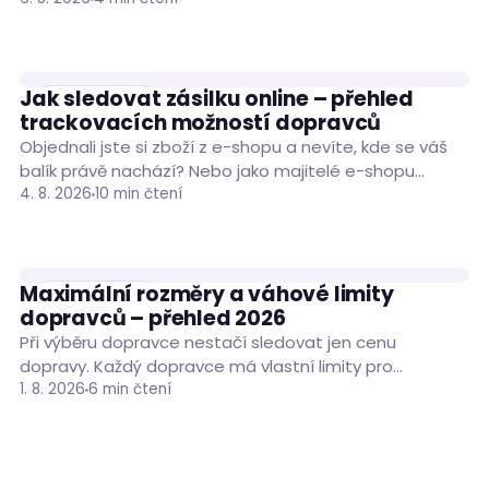
Jak sledovat zásilku online – přehled
RADY A TIPY
trackovacích možností dopravců
Objednali jste si zboží z e-shopu a nevíte, kde se váš
balík právě nachází? Nebo jako majitelé e-shopu
porovnáváte trackovací možnosti dopravců…
4. 8. 2026
10 min čtení
Maximální rozměry a váhové limity
RADY A TIPY
dopravců – přehled 2026
Při výběru dopravce nestačí sledovat jen cenu
dopravy. Každý dopravce má vlastní limity pro
hmotnost, rozměry i obvod zásilky a jejich překročení…
1. 8. 2026
6 min čtení