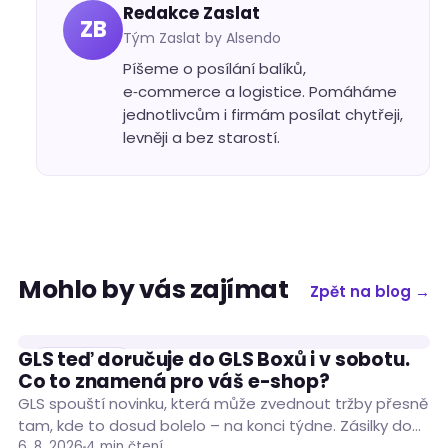
Redakce Zaslat
ZB
Tým Zaslat by Alsendo
Píšeme o posílání balíků,
e‑commerce a logistice. Pomáháme
jednotlivcům i firmám posílat chytřeji,
levněji a bez starostí.
Mohlo by vás zajímat
Zpět na blog →
GLS teď doručuje do GLS Boxů i v sobotu.
DOPRAVCI
Co to znamená pro váš e-shop?
GLS spouští novinku, která může zvednout tržby přesně
tam, kde to dosud bolelo – na konci týdne. Zásilky do
GLS Boxů po…
6. 8. 2026
4 min čtení