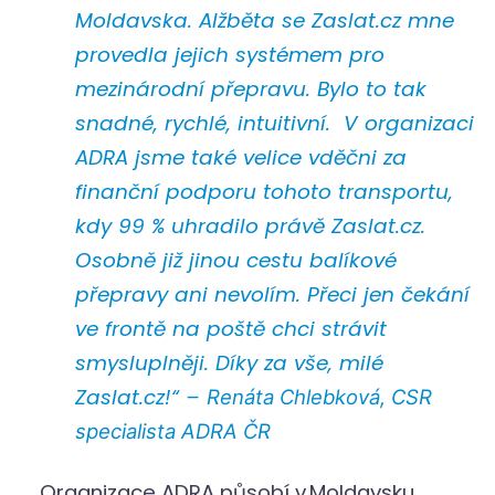
Moldavska. Alžběta se Zaslat.cz mne
provedla jejich systémem pro
mezinárodní přepravu. Bylo to tak
snadné, rychlé, intuitivní. V organizaci
ADRA jsme také velice vděčni za
finanční podporu tohoto transportu,
kdy 99 % uhradilo právě Zaslat.cz.
Osobně již jinou cestu balíkové
přepravy ani nevolím. Přeci jen čekání
ve frontě na poště chci strávit
smysluplněji. Díky za vše, milé
Zaslat.cz!“ –
Renáta Chlebková, CSR
specialista ADRA ČR
Organizace ADRA působí v Moldavsku