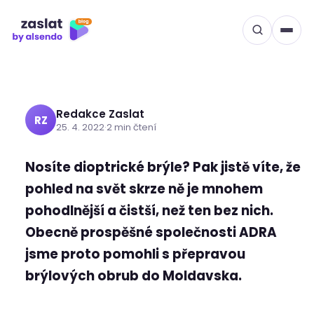
Grand Optical pomáháme
Přeskočit
na
lépe vidět lidem v
obsah
Moldavsku
Redakce Zaslat
RZ
25. 4. 2022
·
2 min čtení
Nosíte dioptrické brýle? Pak jistě víte, že
pohled na svět skrze ně je mnohem
pohodlnější a čistší, než ten bez nich.
Obecně prospěšné společnosti ADRA
jsme proto pomohli s přepravou
brýlových obrub do Moldavska.