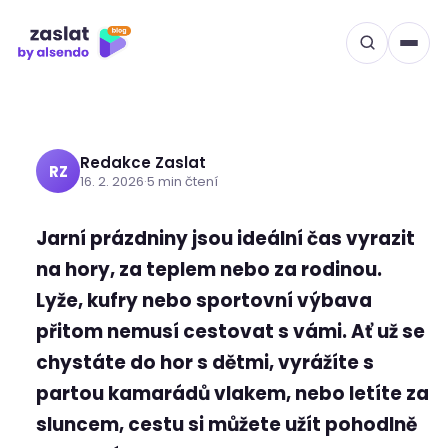
Jarní prázdniny bez kufrů:
Přeskočit
na
Pošlete zavazadla napřed
obsah
a užijte si volnost
Redakce Zaslat
RZ
16. 2. 2026
·
5 min čtení
Jarní prázdniny jsou ideální čas vyrazit
na hory, za teplem nebo za rodinou.
Lyže, kufry nebo sportovní výbava
přitom nemusí cestovat s vámi. Ať už se
chystáte do hor s dětmi, vyrážíte s
partou kamarádů vlakem, nebo letíte za
sluncem, cestu si můžete užít pohodlně