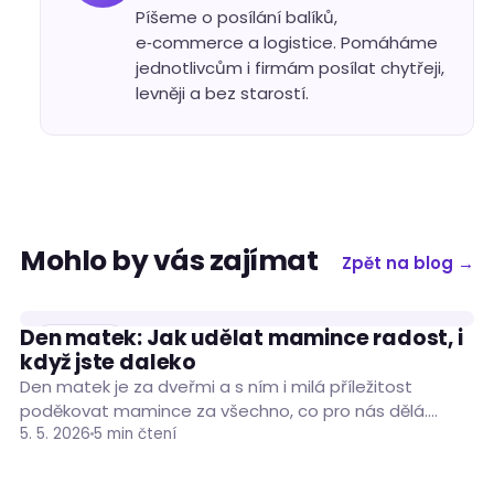
Píšeme o posílání balíků,
e‑commerce a logistice. Pomáháme
jednotlivcům i firmám posílat chytřeji,
levněji a bez starostí.
Mohlo by vás zajímat
Zpět na blog →
Den matek: Jak udělat mamince radost, i
ČLÁNKY
když jste daleko
Den matek je za dveřmi a s ním i milá příležitost
poděkovat mamince za všechno, co pro nás dělá.
Pokud jste s…
5. 5. 2026
5 min čtení