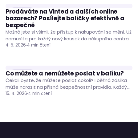
Prodáváte na Vinted a dalších online
ČLÁNKY
bazarech? Posílejte balíčky efektivně a
bezpečně
Možná jste si všimli, že přístup k nakupování se mění. Už
nemusíte pro každý nový kousek do nákupního centra.
Stále častěji otevíráme…
4. 5. 2026
4 min čtení
Co můžete a nemůžete poslat v balíku?
ČLÁNKY
Čekali byste, že můžete poslat cokoli? I běžná zásilka
může narazit na přísná bezpečnostní pravidla. Každý
dopravce má seznam věcí, které do…
15. 4. 2026
4 min čtení