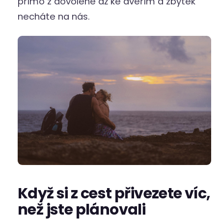
přímo z dovolené až ke dveřím a zbytek
necháte na nás.
Když si z cest přivezete víc,
než jste plánovali