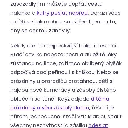
zavazadly jim můžete dopřát cestu
nalehko a
kufry poslat napřed
. Dorazí včas
a děti se tak mohou soustředit jen na to,
aby se cestou zabavily.
Někdy ale i to nejpečlivější balení nestačí.
Stačí chvilka nepozornosti a důležité léky
zůstanou na lince, zatímco oblíbený plyšák
odpočívá pod peřinou i s knížkou. Nebo se
prázdniny u prarodičů protáhnou, děti si
najdou nové kamarády a zásoby čistého
oblečení se tenčí. Když odjede
dítě na
prázdniny a věci zůstaly doma
, řešení je
přitom jednoduché: stačí vzít krabici, sbalit
všechny nezbytnosti a zásilku
odeslat