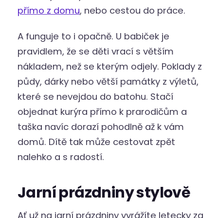
přímo z domu
, nebo cestou do práce.
A funguje to i opačně. U babiček je
pravidlem, že se děti vrací s větším
nákladem, než se kterým odjely. Poklady z
půdy, dárky nebo větší památky z výletů,
které se nevejdou do batohu. Stačí
objednat kurýra přímo k prarodičům a
taška navíc dorazí pohodlně až k vám
domů. Dítě tak může cestovat zpět
nalehko a s radostí.
Jarní prázdniny stylově
Ať už na jarní prázdniny vyrážíte letecky za