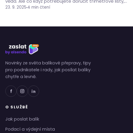
věda. Ale co když potřebujete doručit třímetrové lišty,
koberec, kousek nábytku nebo křehkou dekoraci?
23. 9. 2025
4 min čtení
Nestandardní…
Novinky ze světa balíkové přepravy, tipy
pro podnikatele i rady, jak posílat balíky
chytře a levně.
O SLUŽBĚ
Jak poslat balík
Podací a výdejní místa