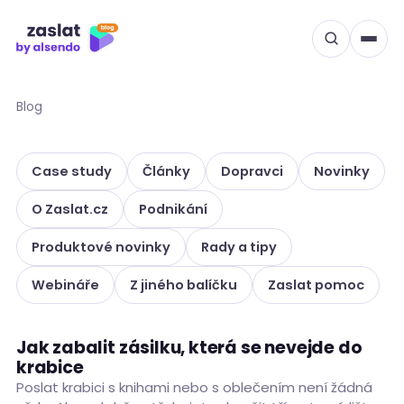
Přeskočit
na
obsah
Blog
Case study
Články
Dopravci
Novinky
O Zaslat.cz
Podnikání
Produktové novinky
Rady a tipy
Webináře
Z jiného balíčku
Zaslat pomoc
Jak zabalit zásilku, která se nevejde do
RADY A TIPY
krabice
Poslat krabici s knihami nebo s oblečením není žádná