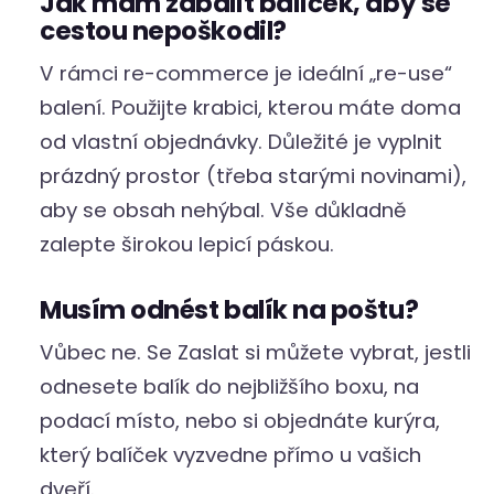
Jak mám zabalit balíček, aby se
cestou nepoškodil?
V rámci re-commerce je ideální „re-use“
balení. Použijte krabici, kterou máte doma
od vlastní objednávky. Důležité je vyplnit
prázdný prostor (třeba starými novinami),
aby se obsah nehýbal. Vše důkladně
zalepte širokou lepicí páskou.
Musím odnést balík na poštu?
Vůbec ne. Se Zaslat si můžete vybrat, jestli
odnesete balík do nejbližšího boxu, na
podací místo, nebo si objednáte kurýra,
který balíček vyzvedne přímo u vašich
dveří.