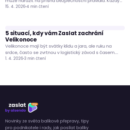
může narazit na přísná bezpečnostní pravidla. Každý
dopravce má seznam věcí, které do…
15. 4. 2026
4 min čtení
5 situací, kdy vám Zaslat zachrání
ČLÁNKY
Velikonoce
Velikonoce mají být svátky klidu a jara, ale ruku na
srdce, často se zvrtnou v logistický závod s časem.
Mezi pečením beránka…
1. 4. 2026
3 min čtení
Novinky ze světa balíkové přepravy, tipy
pro podnikatele i rady, jak posílat balíky