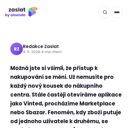
dalších online bazarech?
Přeskočit
na
Posílejte balíčky efektivně
obsah
a bezpečně
Redakce Zaslat
RZ
4. 5. 2026
·
4 min čtení
Možná jste si všimli, že přístup k
nakupování se mění. Už nemusíte pro
každý nový kousek do nákupního
centra. Stále častěji otevíráme aplikace
jako Vinted, procházíme Marketplace
nebo Sbazar. Fenomén, kdy zboží putuje
od jednoho uživatele k druhému, se