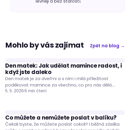
levněji a bez starostí.
Mohlo by vás zajímat
Zpět na blog →
Den matek: Jak udělat mamince radost, i
ČLÁNKY
když jste daleko
Den matek je za dveřmi a s ním i milá příležitost
poděkovat mamince za všechno, co pro nás dělá.
Pokud jste s…
5. 5. 2026
5 min čtení
Co můžete a nemůžete poslat v balíku?
ČLÁNKY
Čekali byste, že můžete poslat cokoli? I běžná zásilka