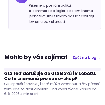
Píšeme o posílání balíků,
e‑commerce a logistice. Pomáháme
jednotlivcům i firmám posílat chytřeji,
levněji a bez starostí.
Mohlo by vás zajímat
Zpět na blog →
GLS teď doručuje do GLS Boxů i v sobotu.
DOPRAVCI
Co to znamená pro váš e-shop?
GLS spouští novinku, která může zvednout tržby přesně
tam, kde to dosud bolelo – na konci týdne. Zásilky do
GLS Boxů po…
6. 8. 2026
4 min čtení