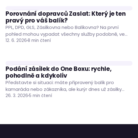
Porovnání dopravců Zaslat: Který je ten
DOPRAVCI
pravý pro váš balík?
PPL, DPD, GLS, Zásilkovna nebo Balíkovna? Na první
pohled mohou vypadat všechny služby podobně, ve
skutečnosti se ale liší cenou, způsobem doručení…
12. 6. 2026
8 min čtení
Podání zásilek do One Boxu: rychle,
DOPRAVCI
pohodlně a kdykoliv
Představte si situaci: máte připravený balík pro
kamaráda nebo zákazníka, ale kurýr dnes už zásilky
odvezl a výdejní místo se zavřelo. Namísto…
26. 3. 2026
5 min čtení