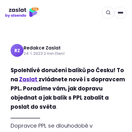
Přeskočit
DOPRAVCI
na
Poslat balík s PPL nově i na
obsah
Zaslat.cz
Redakce Zaslat
RZ
24. 1. 2023
·
2 min čtení
Spolehlivé doručení balíků po Česku! To
na
Zaslat
zvládnete nově i s dopravcem
PPL. Poradíme vám, jak dopravu
objednat a jak balík s PPL zabalit a
poslat do světa
.
Dopravce PPL se dlouhodobě v