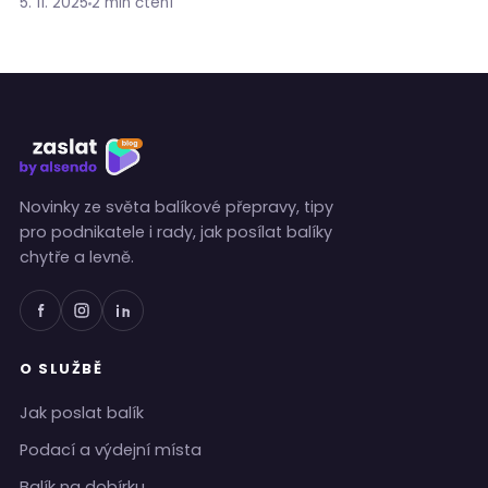
aktualizaci našeho pluginu. Novinky vám zjednoduší
5. 11. 2025
2 min čtení
správu objednávek a zároveň…
Novinky ze světa balíkové přepravy, tipy
pro podnikatele i rady, jak posílat balíky
chytře a levně.
O SLUŽBĚ
Jak poslat balík
Podací a výdejní místa
Balík na dobírku