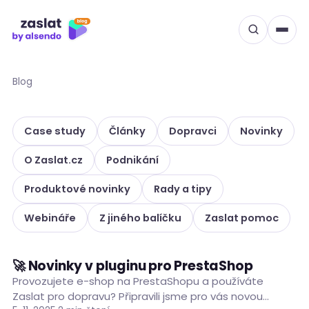
Přeskočit
na
obsah
Blog
Case study
Články
Dopravci
Novinky
O Zaslat.cz
Podnikání
Produktové novinky
Rady a tipy
Webináře
Z jiného balíčku
Zaslat pomoc
🚀 Novinky v pluginu pro PrestaShop
PRODUKTOVÉ NOVINKY
Provozujete e-shop na PrestaShopu a používáte
Zaslat pro dopravu? Připravili jsme pro vás novou