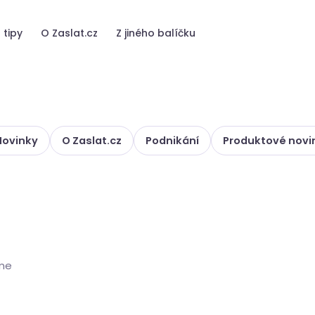
 tipy
O Zaslat.cz
Z jiného balíčku
Novinky
O Zaslat.cz
Podnikání
Produktové novi
me