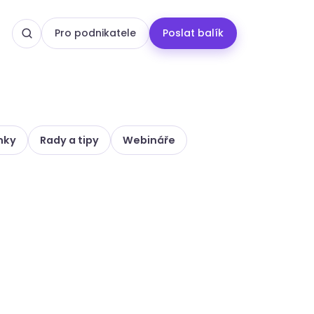
Pro podnikatele
Poslat balík
nky
Rady a tipy
Webináře