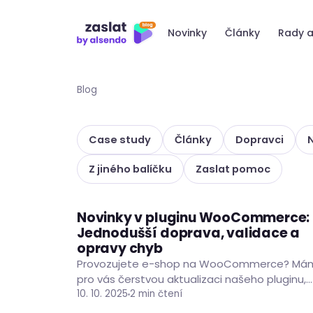
Přeskočit
na
Novinky
Články
Rady a
obsah
Blog
Case study
Články
Dopravci
Z jiného balíčku
Zaslat pomoc
Novinky v pluginu WooCommerce:
PRODUKTOVÉ NOVINKY
Jednodušší doprava, validace a
opravy chyb
Provozujete e-shop na WooCommerce? Má
pro vás čerstvou aktualizaci našeho pluginu,
která vám usnadní práci a vašim zákazníkům
10. 10. 2025
2 min čtení
zpříjemní nakupování. Nově přidáváme další