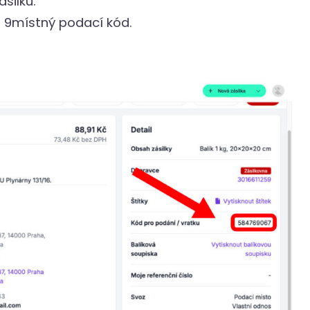
silku.
 9místný podací kód.