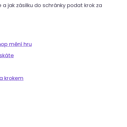
e a jak zásilku do schránky podat krok za
hop mění hru
ískáte
za krokem