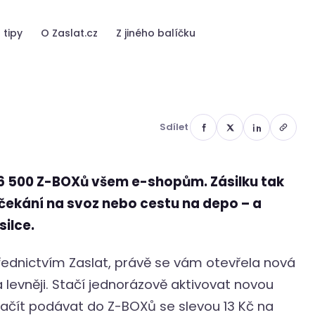
7 a ušetřete
 tipy
O Zaslat.cz
Z jiného balíčku
Sdílet
 6 500 Z-BOXů všem e-shopům. Zásilku tak
z čekání na svoz nebo cestu na depo – a
silce.
řednictvím Zaslat, právě se vám otevřela nová
 a levněji. Stačí jednorázově aktivovat novou
ačít podávat do Z-BOXů se slevou 13 Kč na