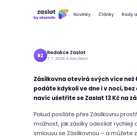
Přeskočit
Zásilkovnu 24/
na
Novinky
Články
Rady a
obsah
Redakce Zaslat
RZ
7. 7. 2026
·
4 min čtení
Zásilkovna otevírá svých více než
podáte kdykoli ve dne i v noci, be
navíc ušetříte se Zaslat 13 Kč na zá
Pokud posíláte přes Zásilkovnu prost
možnost, jak zásilky odesílat rychleji
smlouvu se Zásilkovnou – a můžete z