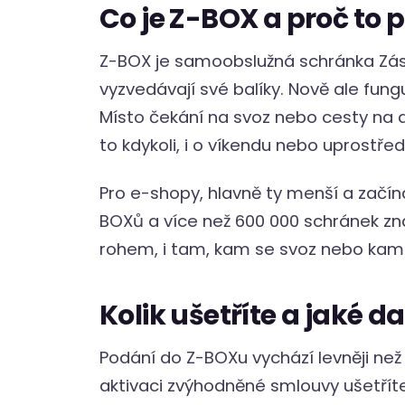
Co je Z-BOX a proč to 
Z-BOX je samoobslužná schránka Zásil
vyzvedávají své balíky. Nově ale fu
Místo čekání na svoz nebo cesty na de
to kdykoli, i o víkendu nebo uprostřed
Pro e-shopy, hlavně ty menší a začína
BOXů a více než 600 000 schránek z
rohem, i tam, kam se svoz nebo ka
Kolik ušetříte a jaké d
Podání do Z-BOXu vychází levněji ne
aktivaci zvýhodněné smlouvy ušetříte 