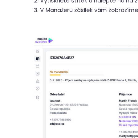
2. Vytiskněte štítek a nalepte ho na zá
3. V Manažeru zásilek vám zobrazíme