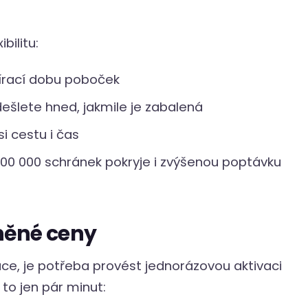
bilitu:
írací dobu poboček
dešlete hned, jakmile je zabalená
si cestu i čas
600 000 schránek pokryje i zvýšenou poptávku
něné ceny
ace, je potřeba provést jednorázovou aktivaci
to jen pár minut: