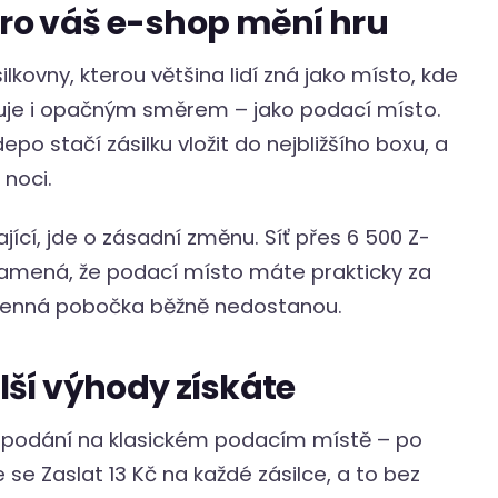
pro váš e-shop mění hru
kovny, kterou většina lidí zná jako místo, kde
nguje i opačným směrem – jako podací místo.
po stačí zásilku vložit do nejbližšího boxu, a
 noci.
jící, jde o zásadní změnu. Síť přes 6 500 Z-
namená, že podací místo máte prakticky za
menná pobočka běžně nedostanou.
alší výhody získáte
ž podání na klasickém podacím místě – po
se Zaslat 13 Kč na každé zásilce, a to bez