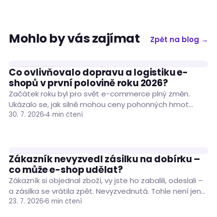
Mohlo by vás zajímat
Zpět na blog →
Co ovlivňovalo dopravu a logistiku e-
PODNIKÁNÍ
shopů v první polovině roku 2026?
Začátek roku byl pro svět e-commerce plný změn.
Ukázalo se, jak silně mohou ceny pohonných hmot
ovlivnit náklady na dopravu zásilek. Situaci…
30. 7. 2026
4 min čtení
Zákazník nevyzvedl zásilku na dobírku –
PODNIKÁNÍ
co může e-shop udělat?
Zákazník si objednal zboží, vy jste ho zabalili, odeslali –
a zásilka se vrátila zpět. Nevyzvednutá. Tohle není jen
nepříjemná situace, je…
23. 7. 2026
6 min čtení