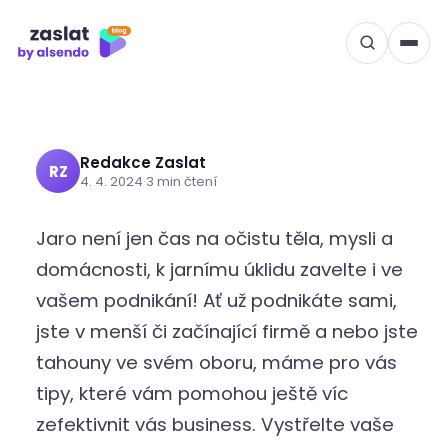
Přeskočit
ČLÁNKY
PODNIKÁNÍ
na
5 tipů, jak na jarní úklid ve
obsah
vašem businessu
Redakce Zaslat
RZ
4. 4. 2024
·
3 min čtení
Jaro není jen čas na očistu těla, mysli a
domácnosti, k jarnímu úklidu zavelte i ve
vašem podnikání! Ať už podnikáte sami,
jste v menší či začínající firmě a nebo jste
tahouny ve svém oboru, máme pro vás
tipy, které vám pomohou ještě víc
zefektivnit vás business. Vystřelte vaše