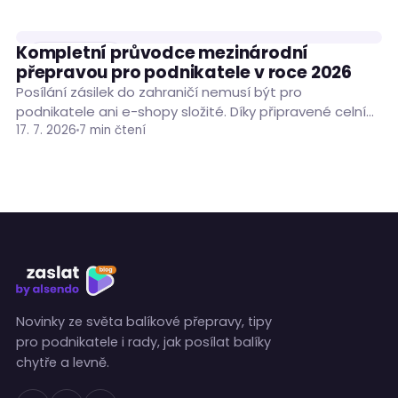
Kompletní průvodce mezinárodní
PODNIKÁNÍ
přepravou pro podnikatele v roce 2026
Posílání zásilek do zahraničí nemusí být pro
podnikatele ani e-shopy složité. Díky připravené celní
dokumentaci, vhodně zvolenému dopravci a nástroji
17. 7. 2026
7 min čtení
pro správu…
Novinky ze světa balíkové přepravy, tipy
pro podnikatele i rady, jak posílat balíky
chytře a levně.