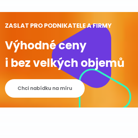
ZASLAT PRO PODNIKATELE A FIRMY
Výhodné ceny
i bez velkých objemů
Chci nabídku na míru