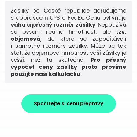
Zásilky po České republice doručujeme
s dopravcem UPS a FedEx. Cenu ovlivňuje
váha a přesný rozměr zásilky
. Nepoužívá
se ovšem reálná hmotnost, ale
tzv.
objemová
, do které se započítávají
i samotné rozměry zásilky. Může se tak
stát, že objemová hmotnost vaší zásilky je
vyšší, než ta skutečná.
Pro přesný
výpočet ceny zásilky proto prosíme
použijte naši kalkulačku
.
Spočítejte si cenu přepravy