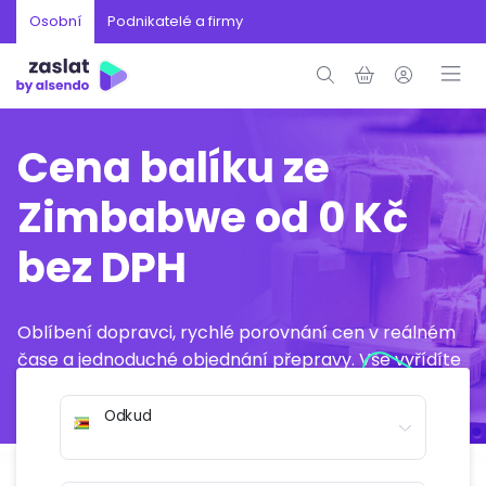
Osobní
Podnikatelé a firmy
Cena balíku ze
Zimbabwe od 0 Kč
bez DPH
Oblíbení dopravci, rychlé porovnání cen v reálném
čase a jednoduché objednání přepravy. Vše vyřídíte
online během několika minut.
Odkud