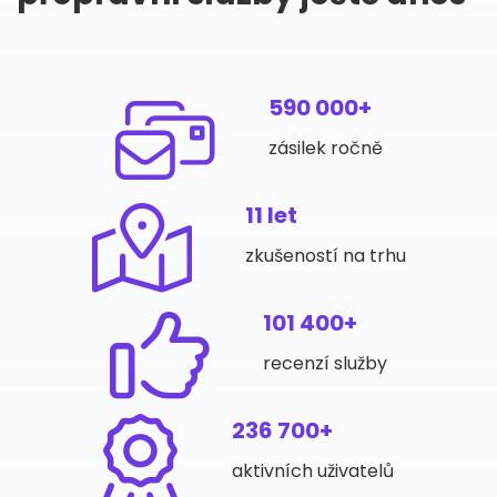
590 000+
zásilek ročně
11 let
zkušeností na trhu
101 400+
recenzí služby
236 700+
aktivních uživatelů