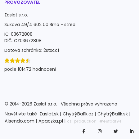
PROVOZOVATEL
Zaslat s.r.o.
Sukova 49/4 602 00 Brno - střed
IČ: 03672808
DIČ: CZ03672808
Datová schránka: 2stxccf
podle 101472 hodnocení
©
2014-2026
Zaslat s.r.o.
Všechna práva vyhrazena
Navštivte také
Zaslať.sk |
ChytrýBalík.cz |
ChytrýBalík.sk |
Alsendo.com |
Apaczka.pl |
cz_production_#e8fbaf94