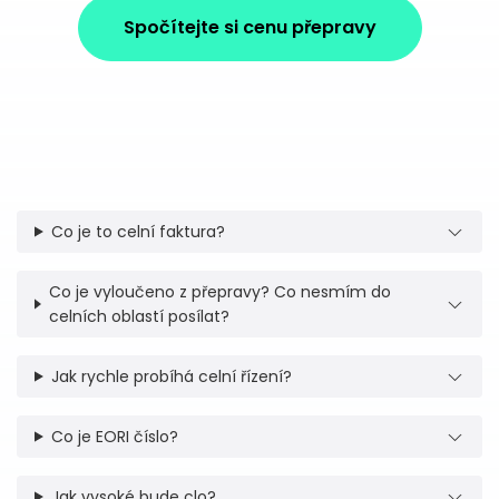
Spočítejte si cenu přepravy
Co je to celní faktura?
Co je vyloučeno z přepravy? Co nesmím do
celních oblastí posílat?
Jak rychle probíhá celní řízení?
Co je EORI číslo?
Jak vysoké bude clo?