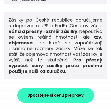
Zásilky po České republice doručujeme
s dopravcem UPS a FedEx. Cenu ovlivňuje
váha a přesný rozměr zásilky
. Nepoužívá
se ovšem reálná hmotnost, ale
tzv.
objemová
, do které se započítávají
i samotné rozměry zásilky. Může se tak
stát, že objemová hmotnost vaší zásilky je
vyšší, než ta skutečná.
Pro přesný
výpočet ceny zásilky proto prosíme
použijte naši kalkulačku
.
Spočítejte si cenu přepravy