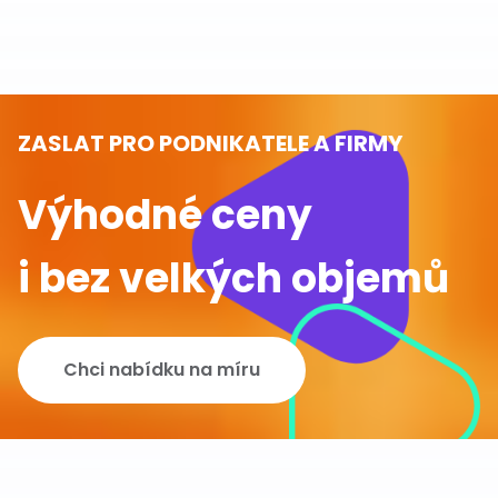
ZASLAT PRO PODNIKATELE A FIRMY
Výhodné ceny
i bez velkých objemů
Chci nabídku na míru