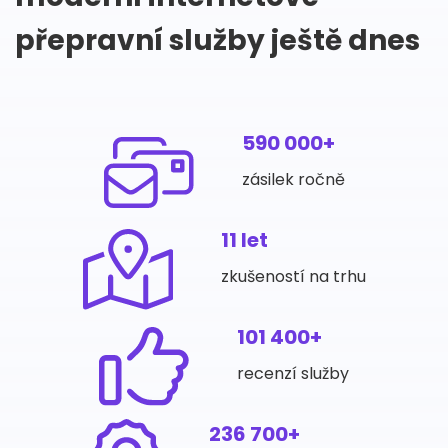
přepravní služby ještě dnes
590 000+
zásilek ročně
11 let
zkušeností na trhu
101 400+
recenzí služby
236 700+