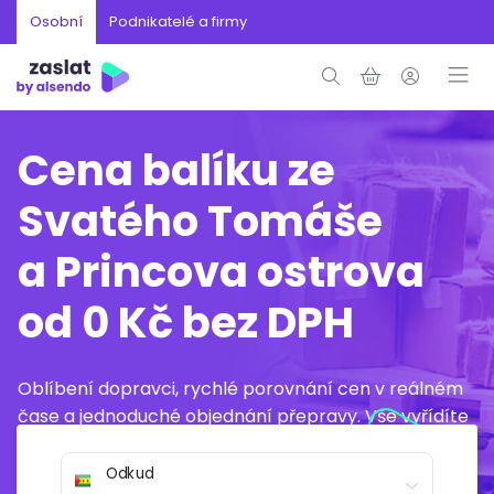
Osobní
Podnikatelé a firmy
Cena balíku ze
Svatého Tomáše
a Princova ostrova
od 0 Kč bez DPH
Oblíbení dopravci, rychlé porovnání cen v reálném
čase a jednoduché objednání přepravy. Vše vyřídíte
online během několika minut.
Odkud