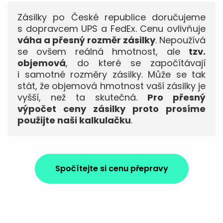
Zásilky po České republice doručujeme
s dopravcem UPS a FedEx. Cenu ovlivňuje
váha a přesný rozměr zásilky
. Nepoužívá
se ovšem reálná hmotnost, ale
tzv.
objemová
, do které se započítávají
i samotné rozměry zásilky. Může se tak
stát, že objemová hmotnost vaší zásilky je
vyšší, než ta skutečná.
Pro přesný
výpočet ceny zásilky proto prosíme
použijte naši kalkulačku
.
Spočítejte si cenu přepravy