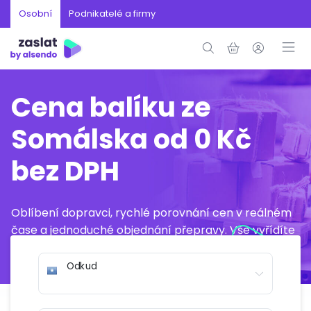
Osobní
Podnikatelé a firmy
Cena balíku ze
Somálska od 0 Kč
bez DPH
Oblíbení dopravci, rychlé porovnání cen v reálném
čase a jednoduché objednání přepravy. Vše vyřídíte
online během několika minut.
Odkud