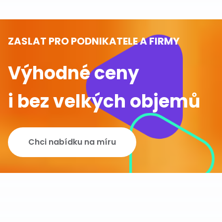
ZASLAT PRO PODNIKATELE A FIRMY
Výhodné ceny
i bez velkých objemů
Chci nabídku na míru