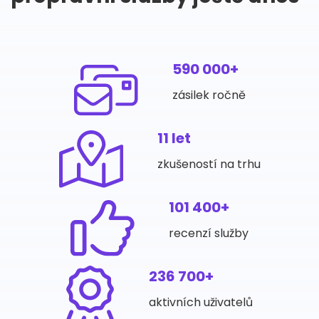
590 000+
zásilek ročně
11 let
zkušeností na trhu
101 400+
recenzí služby
236 700+
aktivních uživatelů