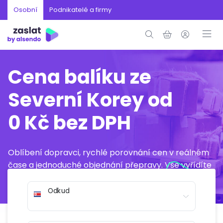
Osobní
Podnikatelé a firmy
Cena balíku ze
Severní Korey od
0 Kč bez DPH
Oblíbení dopravci, rychlé porovnání cen v reálném
čase a jednoduché objednání přepravy. Vše vyřídíte
online během několika minut.
Odkud