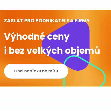
ZASLAT PRO PODNIKATELE A FIRMY
Výhodné ceny
i bez velkých objemů
Chci nabídku na míru