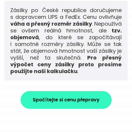
Zásilky po České republice doručujeme
s dopravcem UPS a FedEx. Cenu ovlivňuje
váha a přesný rozměr zásilky
. Nepoužívá
se ovšem reálná hmotnost, ale
tzv.
objemová
, do které se započítávají
i samotné rozměry zásilky. Může se tak
stát, že objemová hmotnost vaší zásilky je
vyšší, než ta skutečná.
Pro přesný
výpočet ceny zásilky proto prosíme
použijte naši kalkulačku
.
Spočítejte si cenu přepravy