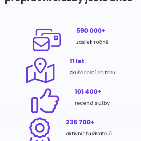
590 000+
zásilek ročně
11 let
zkušeností na trhu
101 400+
recenzí služby
236 700+
aktivních uživatelů