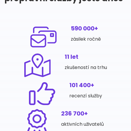
590 000+
zásilek ročně
11 let
zkušeností na trhu
101 400+
recenzí služby
236 700+
aktivních uživatelů