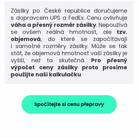
Zásilky po České republice doručujeme
s dopravcem UPS a FedEx. Cenu ovlivňuje
váha a přesný rozměr zásilky
. Nepoužívá
se ovšem reálná hmotnost, ale
tzv.
objemová
, do které se započítávají
i samotné rozměry zásilky. Může se tak
stát, že objemová hmotnost vaší zásilky je
vyšší, než ta skutečná.
Pro přesný
výpočet ceny zásilky proto prosíme
použijte naši kalkulačku
.
Spočítejte si cenu přepravy