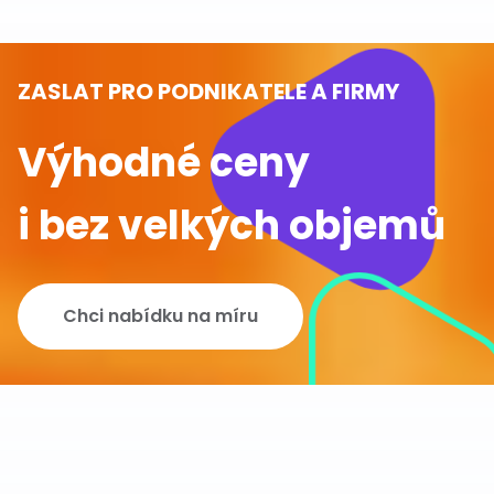
ZASLAT PRO PODNIKATELE A FIRMY
Výhodné ceny
i bez velkých objemů
Chci nabídku na míru