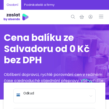
Osobní
Podnikatelé a firmy
Cena balíku ze
Salvadoru od 0 Kč
bez DPH
Oblíbení dopravci, rychlé porovnání cen v reálném
čase a jednoduché objednání přepravy. Vše vyřídíte
online během několika minut.
Odkud