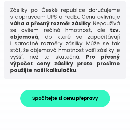
Zásilky po České republice doručujeme
s dopravcem UPS a FedEx. Cenu ovlivňuje
váha a přesný rozměr zásilky
. Nepoužívá
se ovšem reálná hmotnost, ale
tzv.
objemová
, do které se započítávají
i samotné rozměry zásilky. Může se tak
stát, že objemová hmotnost vaší zásilky je
vyšší, než ta skutečná.
Pro přesný
výpočet ceny zásilky proto prosíme
použijte naši kalkulačku
.
Spočítejte si cenu přepravy