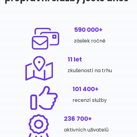
590 000+
zásilek ročně
11 let
zkušeností na trhu
101 400+
recenzí služby
236 700+
aktivních uživatelů