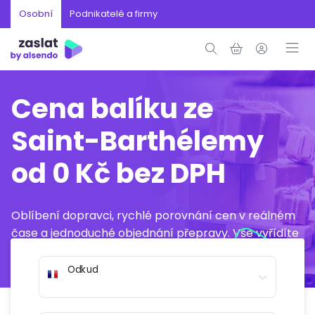
Osobní
Podnikatelé a firmy
Cena balíku ze
Saint-Barthélemy
od 0 Kč bez DPH
Oblíbení dopravci, rychlé porovnání cen v reálném
čase a jednoduché objednání přepravy. Vše vyřídíte
online během několika minut.
Odkud