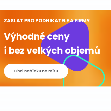
ZASLAT PRO PODNIKATELE A FIRMY
Výhodné ceny
i bez velkých objemů
Chci nabídku na míru