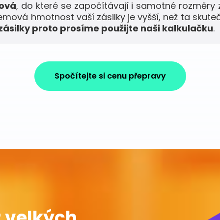
mová
, do které se započítávají i samotné rozměry 
jemová hmotnost vaší zásilky je vyšší, než ta skute
ásilky proto prosíme použijte naši kalkulačku
.
Spočítejte si cenu přepravy
 velkých