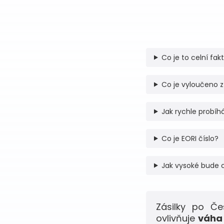
Co je to celní fak
Co je vyloučeno z
Jak rychle probíhá
Co je EORI číslo?
Jak vysoké bude 
Zásilky po Č
ovlivňuje
váha 