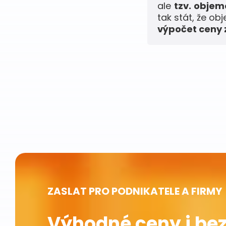
ale
tzv. obje
tak stát, že ob
výpočet ceny z
ZASLAT PRO PODNIKATELE A FIRMY
Výhodné ceny i bez