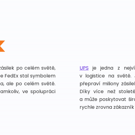
zásilek po celém světě,
UPS
je jedna z nejv
vce FedEx stal symbolem
v logistice na světě.
ma, ale po celém světě.
přepraví miliony zási
kamkoliv, ve spolupráci
Díky více než stoleté
a může poskytovat širo
rychle zrovna zákazník 