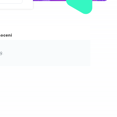
ocení
ý.