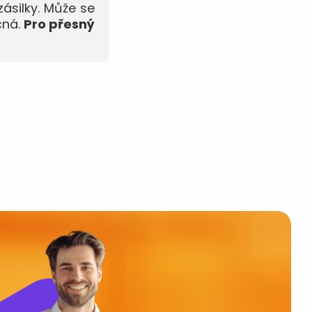
zásilky. Může se
čná.
Pro přesný