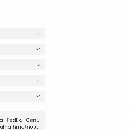
a FedEx. Cenu
eálná hmotnost,