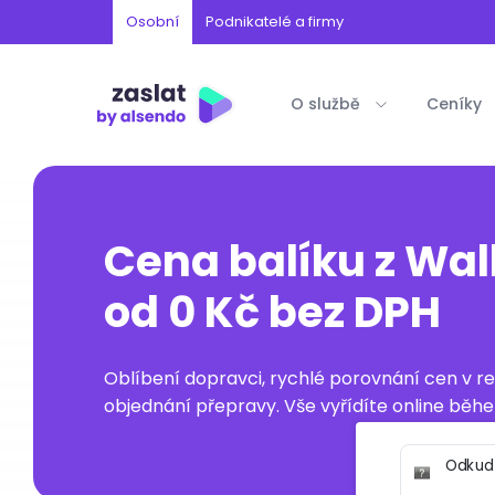
Osobní
Podnikatelé a firmy
O službě
Ceníky
Cena balíku z Wal
od 0 Kč bez DPH
Oblíbení dopravci, rychlé porovnání cen v 
objednání přepravy. Vše vyřídíte online běhe
Odkud