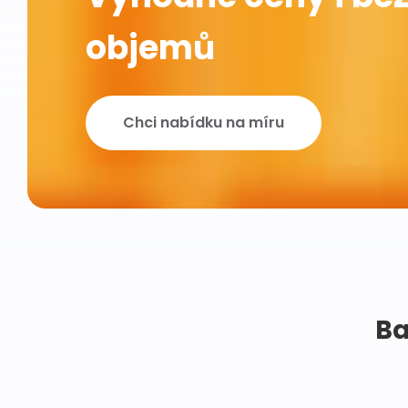
objemů
Chci nabídku na míru
Ba