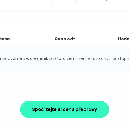
avce
Cena od*
Hodn
mlouváme se, ale ceník pro tuto zemi není v tuto chvíli dostupn
Spočítejte si cenu přepravy