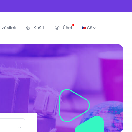
 zásilek
Košík
Účet
CS