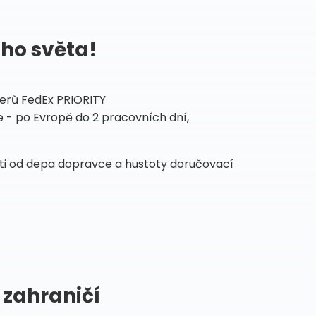
ého světa!
tnerů FedEx PRIORITY
 - po Evropě do 2 pracovních dní,
sti od depa dopravce a hustoty doručovací
 zahraničí