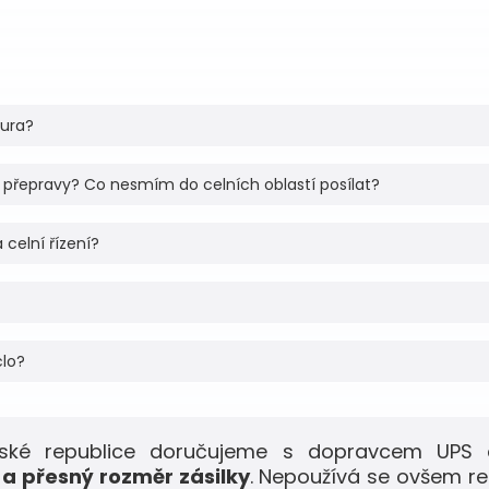
tura?
 přepravy? Co nesmím do celních oblastí posílat?
 celní řízení?
clo?
eské republice doručujeme s dopravcem UPS 
a přesný rozměr zásilky
. Nepoužívá se ovšem r