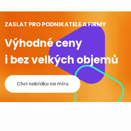
ZASLAT PRO PODNIKATELE A FIRMY
Výhodné ceny
i bez velkých objemů
Chci nabídku na míru