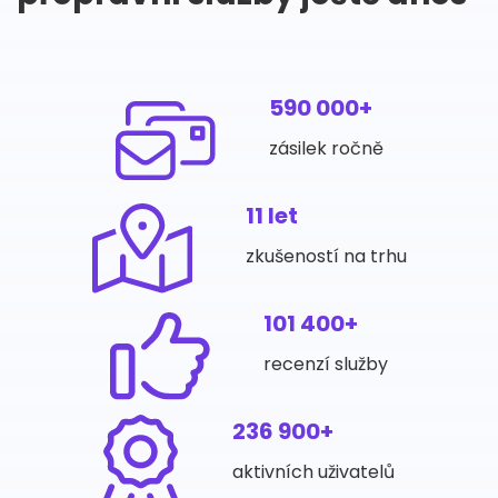
590 000+
zásilek ročně
11 let
zkušeností na trhu
101 400+
recenzí služby
236 900+
aktivních uživatelů