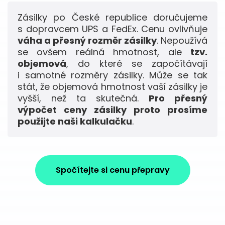
Zásilky po České republice doručujeme
s dopravcem UPS a FedEx. Cenu ovlivňuje
váha a přesný rozměr zásilky
. Nepoužívá
se ovšem reálná hmotnost, ale
tzv.
objemová
, do které se započítávají
i samotné rozměry zásilky. Může se tak
stát, že objemová hmotnost vaší zásilky je
vyšší, než ta skutečná.
Pro přesný
výpočet ceny zásilky proto prosíme
použijte naši kalkulačku
.
Spočítejte si cenu přepravy