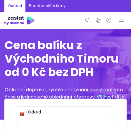
Osobní
Podnikatelé a firmy
Cena balíku z
Východního Timoru
od 0 Kč bez DPH
Oblíbení dopravci, rychlé porovnání cen v reálném
čase a jednoduché objednání přepravy. Vše vyřídíte
online během několika minut.
Odkud