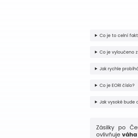
Co je to celní fak
Co je vyloučeno z
Jak rychle probíhá
Co je EORI číslo?
Jak vysoké bude 
Zásilky po Č
ovlivňuje
váha 