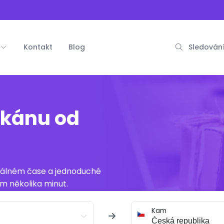
Kontakt
Blog
Sledování
ikánu od
reálném čase a jednoduché
m několika minut.
Kam