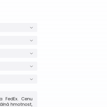
a FedEx. Cenu
eálná hmotnost,