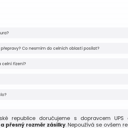
tura?
 přepravy? Co nesmím do celních oblastí posílat?
 celní řízení?
clo?
eské republice doručujeme s dopravcem UPS 
a přesný rozměr zásilky
. Nepoužívá se ovšem r