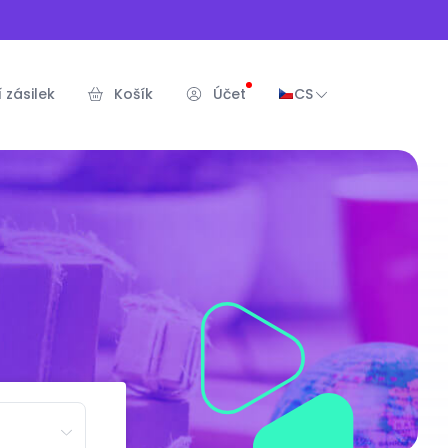
 zásilek
Košík
Účet
CS