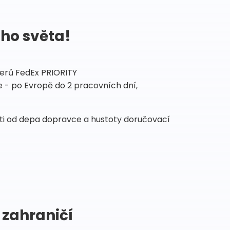
ého světa!
tnerů FedEx PRIORITY
 - po Evropě do 2 pracovních dní,
sti od depa dopravce a hustoty doručovací
 zahraničí