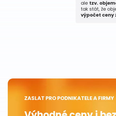
ale
tzv. obje
tak stát, že ob
výpočet ceny z
ZASLAT PRO PODNIKATELE A FIRMY
Výhodné ceny i bez