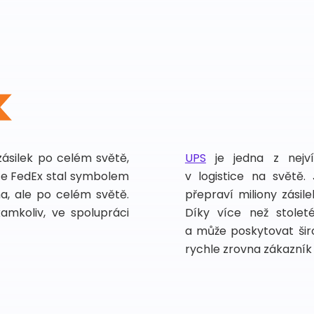
zásilek po celém světě,
UPS
je jedna z nejv
vce FedEx stal symbolem
v logistice na světě.
ma, ale po celém světě.
přepraví miliony zási
kamkoliv, ve spolupráci
Díky více než stoleté
a může poskytovat širo
rychle zrovna zákazník 