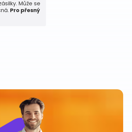
zásilky. Může se
čná.
Pro přesný