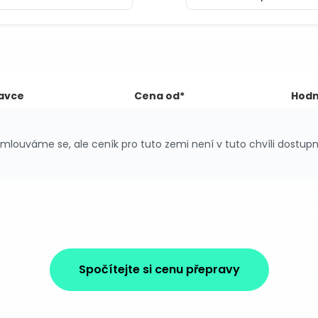
avce
Cena od*
Hodn
mlouváme se, ale ceník pro tuto zemi není v tuto chvíli dostupn
Spočítejte si cenu přepravy