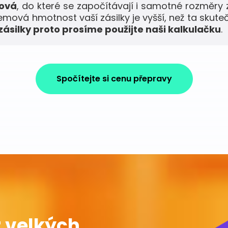
mová
, do které se započítávají i samotné rozměry 
jemová hmotnost vaší zásilky je vyšší, než ta skute
ásilky proto prosíme použijte naši kalkulačku
.
Spočítejte si cenu přepravy
 velkých