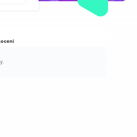
ocení
ý.