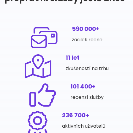
590 000+
zásilek ročně
11 let
zkušeností na trhu
101 400+
recenzí služby
236 700+
aktivních uživatelů