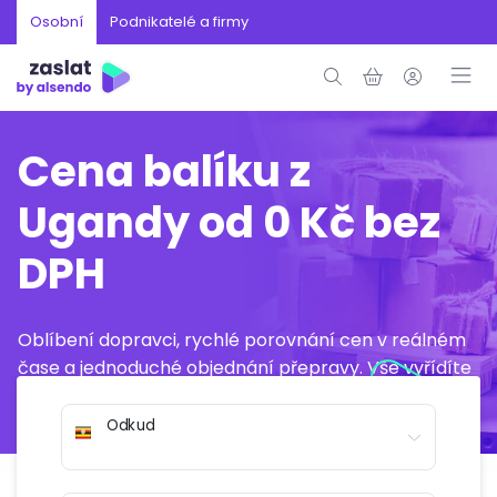
Osobní
Podnikatelé a firmy
Cena balíku z
Ugandy od 0 Kč bez
DPH
Oblíbení dopravci, rychlé porovnání cen v reálném
čase a jednoduché objednání přepravy. Vše vyřídíte
online během několika minut.
Odkud