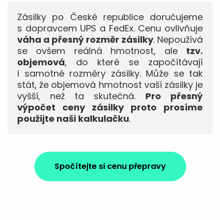
Zásilky po České republice doručujeme
s dopravcem UPS a FedEx. Cenu ovlivňuje
váha a přesný rozměr zásilky
. Nepoužívá
se ovšem reálná hmotnost, ale
tzv.
objemová
, do které se započítávají
i samotné rozměry zásilky. Může se tak
stát, že objemová hmotnost vaší zásilky je
vyšší, než ta skutečná.
Pro přesný
výpočet ceny zásilky proto prosíme
použijte naši kalkulačku
.
Spočítejte si cenu přepravy