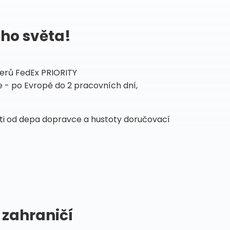
ého světa!
tnerů FedEx PRIORITY
 - po Evropě do 2 pracovních dní,
sti od depa dopravce a hustoty doručovací
 zahraničí