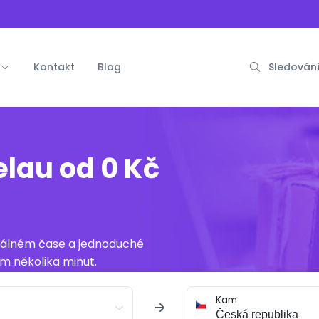
Kontakt
Blog
Sledování
elau od 0 Kč
reálném čase a jednoduché
m několika minut.
Kam