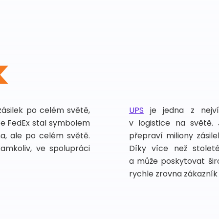
zásilek po celém světě,
UPS
je jedna z nejv
vce FedEx stal symbolem
v logistice na světě.
ma, ale po celém světě.
přepraví miliony zási
kamkoliv, ve spolupráci
Díky více než stoleté
a může poskytovat širo
rychle zrovna zákazník 