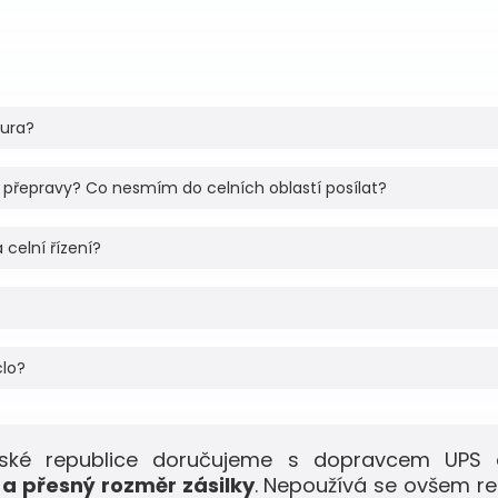
tura?
 přepravy? Co nesmím do celních oblastí posílat?
 celní řízení?
clo?
eské republice doručujeme s dopravcem UPS 
a přesný rozměr zásilky
. Nepoužívá se ovšem r