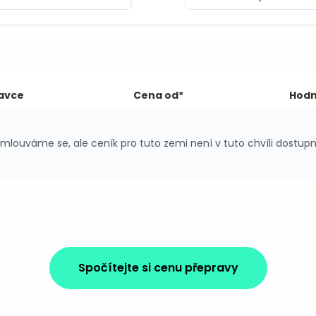
avce
Cena od*
Hodn
mlouváme se, ale ceník pro tuto zemi není v tuto chvíli dostupn
Spočítejte si cenu přepravy