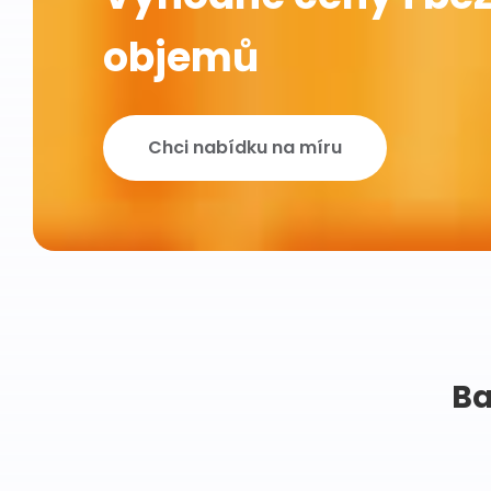
objemů
Chci nabídku na míru
Ba