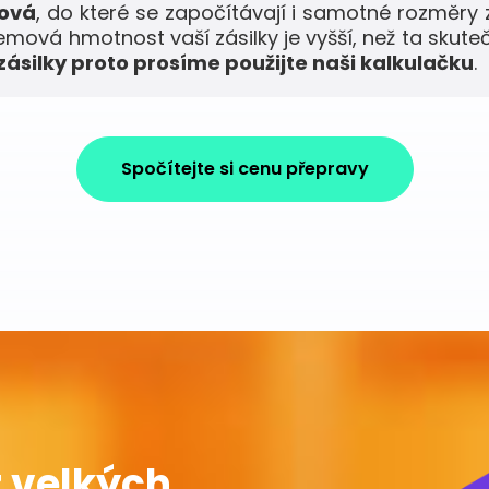
mová
, do které se započítávají i samotné rozměry 
jemová hmotnost vaší zásilky je vyšší, než ta skute
ásilky proto prosíme použijte naši kalkulačku
.
Spočítejte si cenu přepravy
 velkých