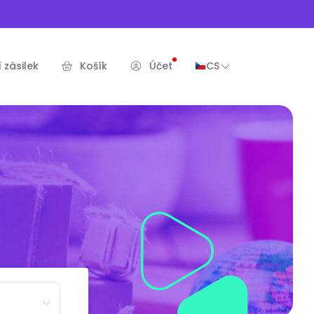
 zásilek
Košík
Účet
CS