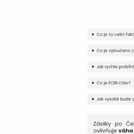
Co je to celní fak
Co je vyloučeno z
Jak rychle probíhá
Co je EORI číslo?
Jak vysoké bude 
Zásilky po Č
ovlivňuje
váha 