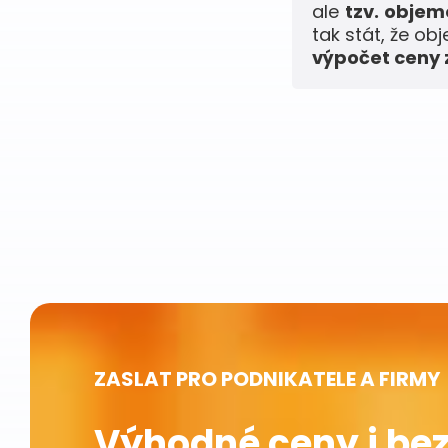
ale
tzv. obje
tak stát, že ob
výpočet ceny z
ZASLAT PRO PODNIKATELE A FIRMY
Výhodné ceny i bez