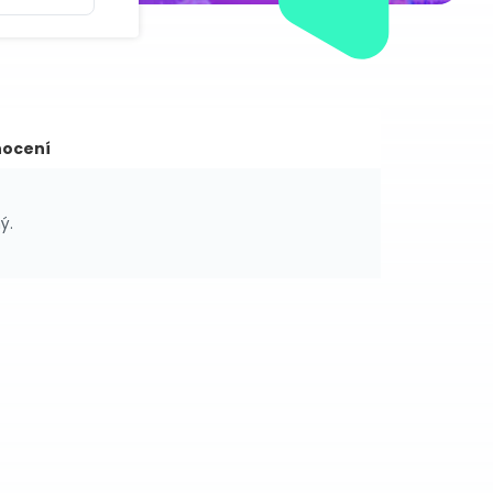
ocení
ý.