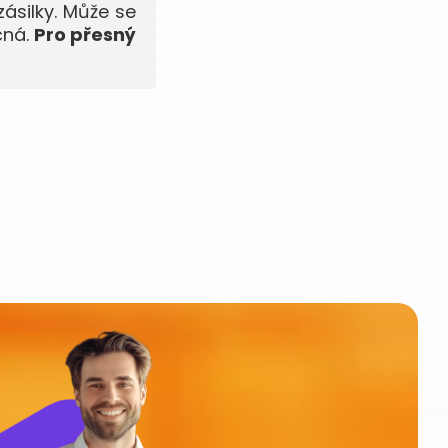
zásilky. Může se
čná.
Pro přesný