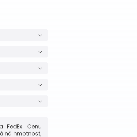
a FedEx. Cenu
eálná hmotnost,