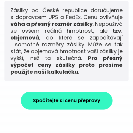
Zásilky po České republice doručujeme
s dopravcem UPS a FedEx. Cenu ovlivňuje
váha a přesný rozměr zásilky
. Nepoužívá
se ovšem reálná hmotnost, ale
tzv.
objemová
, do které se započítávají
i samotné rozměry zásilky. Může se tak
stát, že objemová hmotnost vaší zásilky je
vyšší, než ta skutečná.
Pro přesný
výpočet ceny zásilky proto prosíme
použijte naši kalkulačku
.
Spočítejte si cenu přepravy