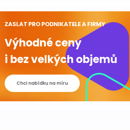
ZASLAT PRO PODNIKATELE A FIRMY
Výhodné ceny
i bez velkých objemů
Chci nabídku na míru