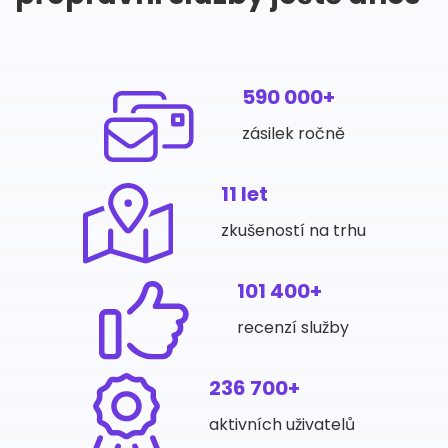
590 000+
zásilek ročně
11 let
zkušeností na trhu
101 400+
recenzí služby
236 700+
aktivních uživatelů