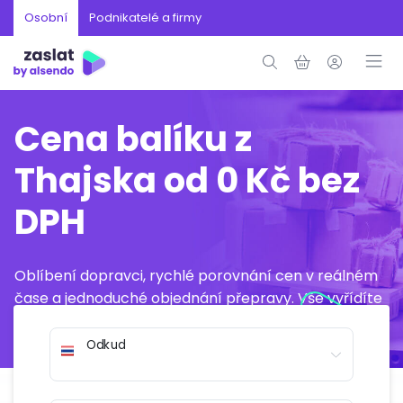
Osobní
Podnikatelé a firmy
Cena balíku z
Thajska od 0 Kč bez
DPH
Oblíbení dopravci, rychlé porovnání cen v reálném
čase a jednoduché objednání přepravy. Vše vyřídíte
online během několika minut.
Odkud