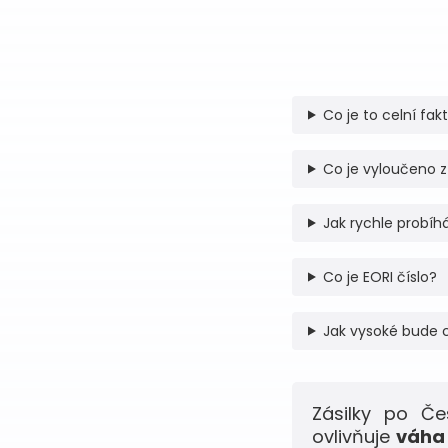
Co je to celní fak
Co je vyloučeno z
Jak rychle probíhá
Co je EORI číslo?
Jak vysoké bude 
Zásilky po Č
ovlivňuje
váha 