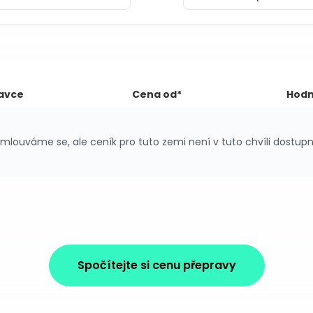
avce
Cena od*
Hodn
mlouváme se, ale ceník pro tuto zemi není v tuto chvíli dostupn
Spočítejte si cenu přepravy