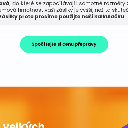
mová
, do které se započítávají i samotné rozměry 
jemová hmotnost vaší zásilky je vyšší, než ta skute
ásilky proto prosíme použijte naši kalkulačku
.
Spočítejte si cenu přepravy
 velkých