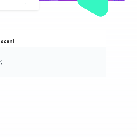
ocení
ý.