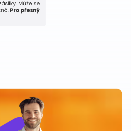
zásilky. Může se
čná.
Pro přesný