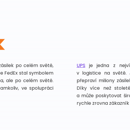
zásilek po celém světě,
UPS
je jedna z nejv
vce FedEx stal symbolem
v logistice na světě.
ma, ale po celém světě.
přepraví miliony zási
kamkoliv, ve spolupráci
Díky více než stoleté
a může poskytovat širo
rychle zrovna zákazník 