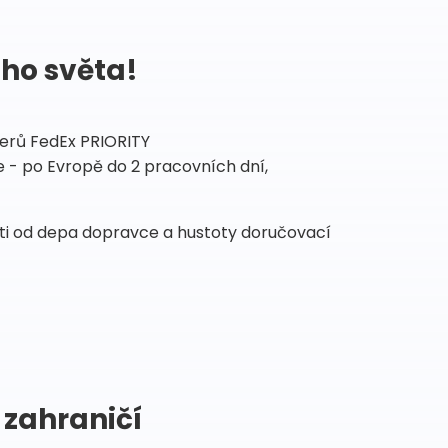
ého světa!
tnerů FedEx PRIORITY
 - po Evropě do 2 pracovních dní,
sti od depa dopravce a hustoty doručovací
 zahraničí