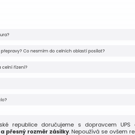
tura?
 přepravy? Co nesmím do celních oblastí posílat?
 celní řízení?
clo?
eské republice doručujeme s dopravcem UPS 
a přesný rozměr zásilky
. Nepoužívá se ovšem r