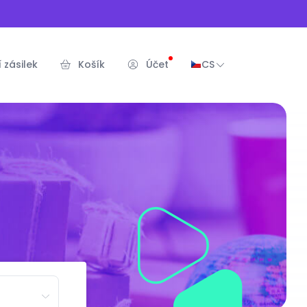
 zásilek
Košík
Účet
CS