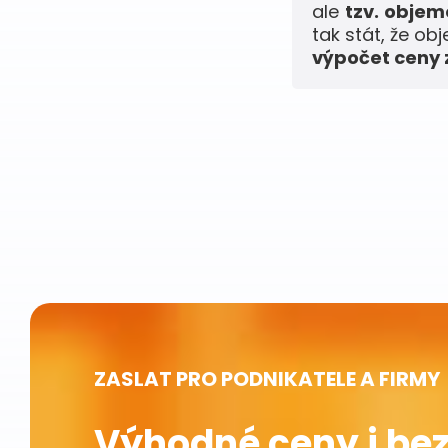
ale
tzv. obje
tak stát, že ob
výpočet ceny z
ZASLAT PRO PODNIKATELE A FIRMY
Výhodné ceny i bez