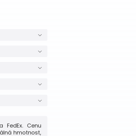
a FedEx. Cenu
eálná hmotnost,