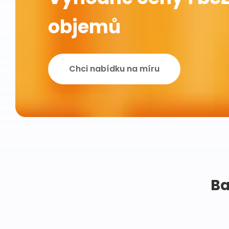
objemů
Chci nabídku na míru
Ba