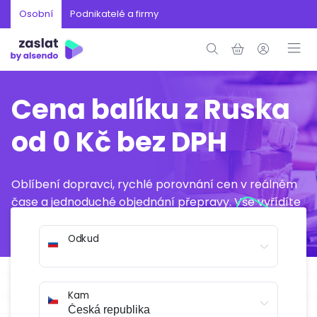
Osobní
Podnikatelé a firmy
Cena balíku z Ruska
od 0 Kč bez DPH
Oblíbení dopravci, rychlé porovnání cen v reálném
čase a jednoduché objednání přepravy. Vše vyřídíte
online během několika minut.
Odkud
Kam