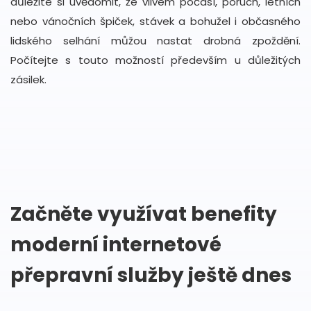
důležité si uvědomit, že vlivem počasí, poruch, letních
nebo vánočních špiček, stávek a bohužel i občasného
lidského selhání můžou nastat drobná zpoždění.
Počítejte s touto možností především u důležitých
zásilek.
Začněte využívat benefity
moderní internetové
přepravní služby ještě dnes