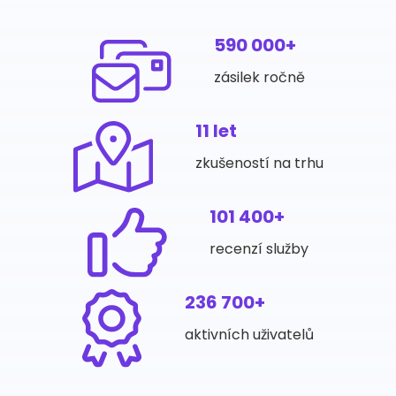
590 000+
zásilek ročně
11 let
zkušeností na trhu
101 400+
recenzí služby
236 700+
aktivních uživatelů