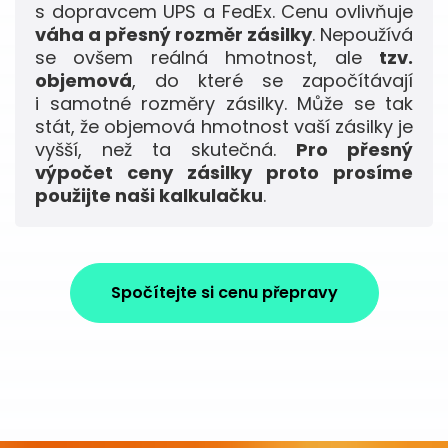
s dopravcem UPS a FedEx. Cenu ovlivňuje
váha a přesný rozměr zásilky
. Nepoužívá
se ovšem reálná hmotnost, ale
tzv.
objemová
, do které se započítávají
i samotné rozměry zásilky. Může se tak
stát, že objemová hmotnost vaší zásilky je
vyšší, než ta skutečná.
Pro přesný
výpočet ceny zásilky proto prosíme
použijte naši kalkulačku
.
Spočítejte si cenu přepravy