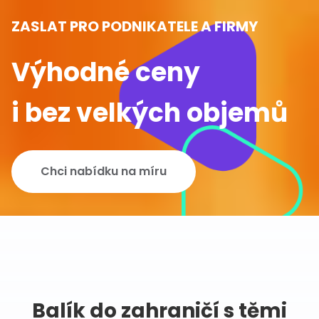
ZASLAT PRO PODNIKATELE A FIRMY
Výhodné ceny
i bez velkých objemů
Chci nabídku na míru
Balík do zahraničí s těmi