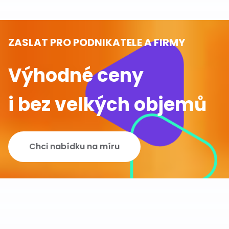
ZASLAT PRO PODNIKATELE A FIRMY
Výhodné ceny
i bez velkých objemů
Chci nabídku na míru