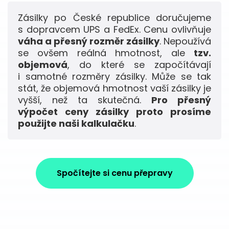
Zásilky po České republice doručujeme
s dopravcem UPS a FedEx. Cenu ovlivňuje
váha a přesný rozměr zásilky
. Nepoužívá
se ovšem reálná hmotnost, ale
tzv.
objemová
, do které se započítávají
i samotné rozměry zásilky. Může se tak
stát, že objemová hmotnost vaší zásilky je
vyšší, než ta skutečná.
Pro přesný
výpočet ceny zásilky proto prosíme
použijte naši kalkulačku
.
Spočítejte si cenu přepravy