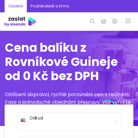
Osobní
Podnikatelé a firmy
Cena balíku z
Rovníkové Guineje
od 0 Kč bez DPH
Oblíbení dopravci, rychlé porovnání cen v reálném
čase a jednoduché objednání přepravy. Vše vyřídíte
online během několika minut.
Odkud