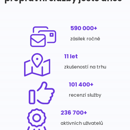
590 000+
zásilek ročně
11 let
zkušeností na trhu
101 400+
recenzí služby
236 700+
aktivních uživatelů