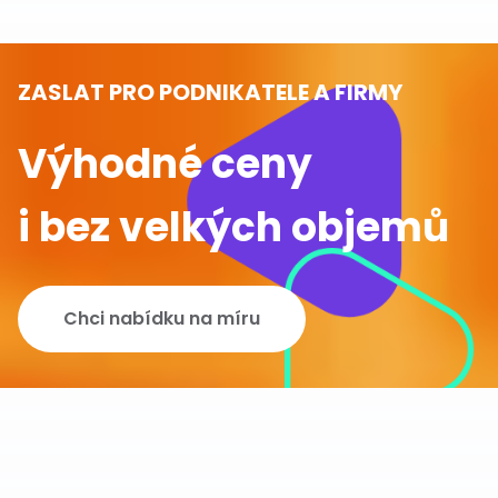
ZASLAT PRO PODNIKATELE A FIRMY
Výhodné ceny
i bez velkých objemů
Chci nabídku na míru