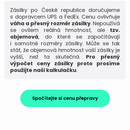
Zásilky po České republice doručujeme
s dopravcem UPS a FedEx. Cenu ovlivňuje
váha a přesný rozměr zásilky
. Nepoužívá
se ovšem reálná hmotnost, ale
tzv.
objemová
, do které se započítávají
i samotné rozměry zásilky. Může se tak
stát, že objemová hmotnost vaší zásilky je
vyšší, než ta skutečná.
Pro přesný
výpočet ceny zásilky proto prosíme
použijte naši kalkulačku
.
Spočítejte si cenu přepravy