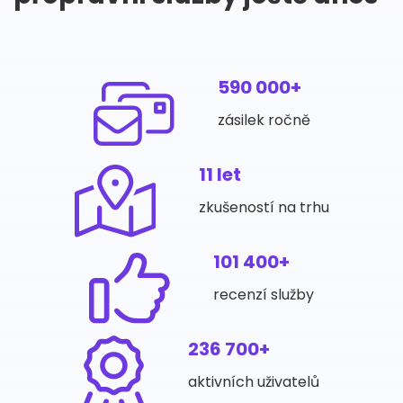
590 000+
zásilek ročně
11 let
zkušeností na trhu
101 400+
recenzí služby
236 700+
aktivních uživatelů