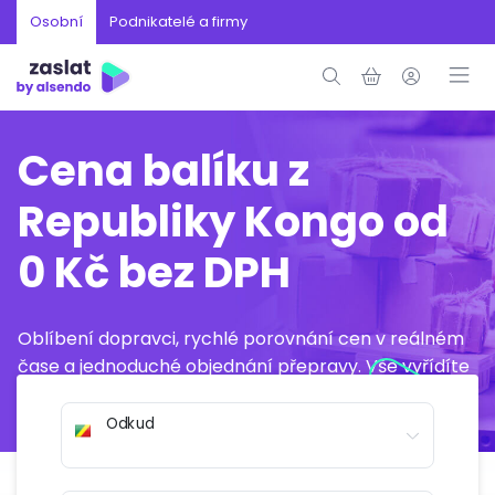
Osobní
Podnikatelé a firmy
Cena balíku z
Republiky Kongo od
0 Kč bez DPH
Oblíbení dopravci, rychlé porovnání cen v reálném
čase a jednoduché objednání přepravy. Vše vyřídíte
online během několika minut.
Odkud