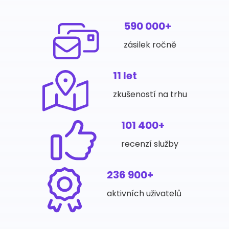
590 000+
zásilek ročně
11 let
zkušeností na trhu
101 400+
recenzí služby
236 900+
aktivních uživatelů