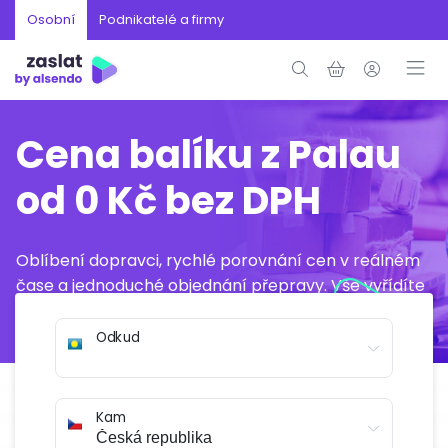
Osobní
Podnikatelé a firmy
Cena balíku z Palau
od 0 Kč bez DPH
Oblíbení dopravci, rychlé porovnání cen v reálném
čase a jednoduché objednání přepravy. Vše vyřídíte
online během několika minut.
Odkud
Kam