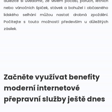
důležité si uvědomit, že vlivem počasí, poruch, letních
nebo vánočních špiček, stávek a bohužel i občasného
lidského selhání můžou nastat drobná zpoždění.
Počítejte s touto možností především u důležitých
zásilek.
Začněte využívat benefity
moderní internetové
přepravní služby ještě dnes