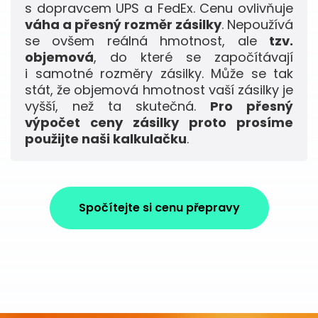
s dopravcem UPS a FedEx. Cenu ovlivňuje
váha a přesný rozměr zásilky
. Nepoužívá
se ovšem reálná hmotnost, ale
tzv.
objemová
, do které se započítávají
i samotné rozměry zásilky. Může se tak
stát, že objemová hmotnost vaší zásilky je
vyšší, než ta skutečná.
Pro přesný
výpočet ceny zásilky proto prosíme
použijte naši kalkulačku
.
Spočítejte si cenu přepravy