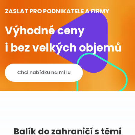
ZASLAT PRO PODNIKATELE A FIRMY
Výhodné ceny
i bez velkých objemů
Chci nabídku na míru
Balík do zahraničí s těmi