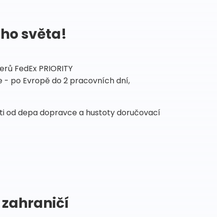
ého světa!
tnerů FedEx PRIORITY
 - po Evropě do 2 pracovních dní,
sti od depa dopravce a hustoty doručovací
 zahraničí