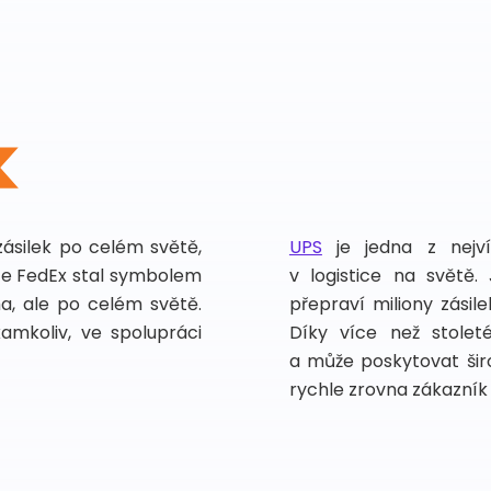
zásilek po celém světě,
UPS
je jedna z nejv
vce FedEx stal symbolem
v logistice na světě.
ma, ale po celém světě.
přepraví miliony zási
kamkoliv, ve spolupráci
Díky více než stoleté
a může poskytovat širo
rychle zrovna zákazník 