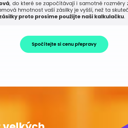
mová
, do které se započítávají i samotné rozměry 
jemová hmotnost vaší zásilky je vyšší, než ta skute
ásilky proto prosíme použijte naši kalkulačku
.
Spočítejte si cenu přepravy
 velkých