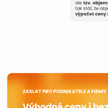
ale
tzv. obje
tak stát, že ob
výpočet ceny z
ZASLAT PRO PODNIKATELE A FIRMY
Výhodné ceny i bez