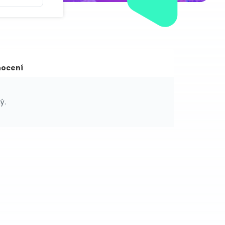
ocení
ý.