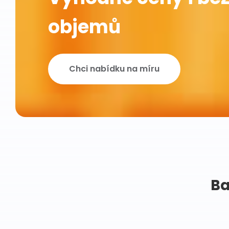
objemů
Chci nabídku na míru
Ba