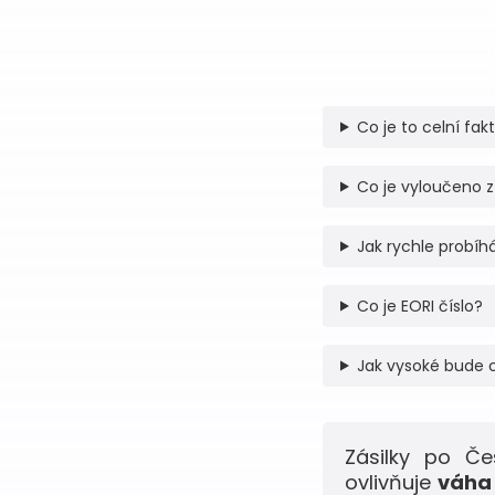
Co je to celní fak
Co je vyloučeno z
Jak rychle probíhá
Co je EORI číslo?
Jak vysoké bude 
Zásilky po Č
ovlivňuje
váha 