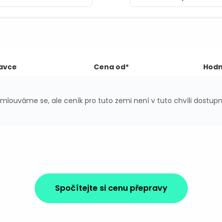
avce
Cena od*
Hodn
mlouváme se, ale ceník pro tuto zemi není v tuto chvíli dostupn
Spočítejte si cenu přepravy