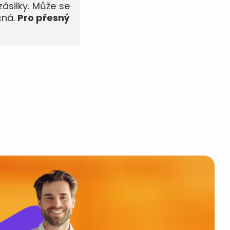
zásilky. Může se
čná.
Pro přesný