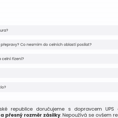
tura?
 přepravy? Co nesmím do celních oblastí posílat?
 celní řízení?
clo?
eské republice doručujeme s dopravcem UPS 
a přesný rozměr zásilky
. Nepoužívá se ovšem r