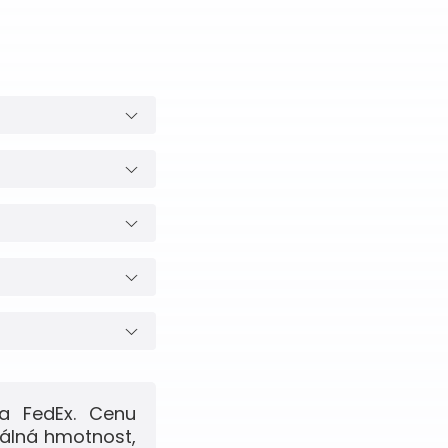
a FedEx. Cenu
eálná hmotnost,