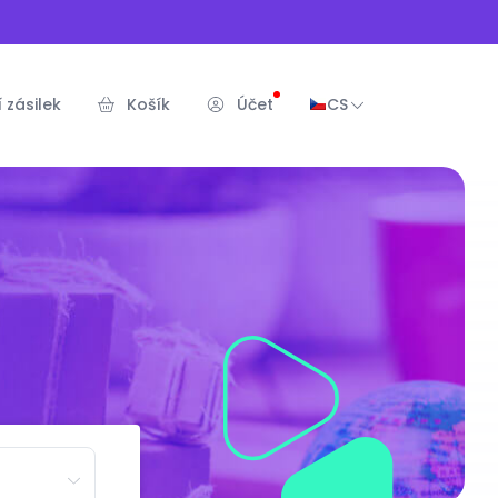
 zásilek
Košík
Účet
CS