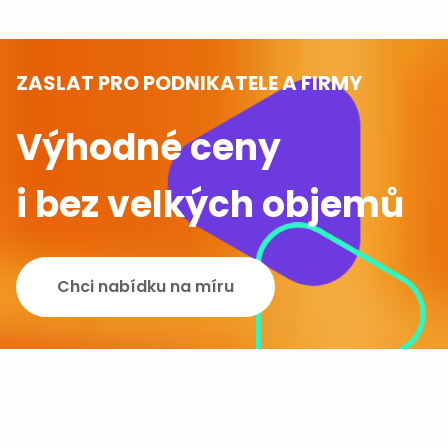
ZASLAT PRO PODNIKATELE A FIRMY
Výhodné ceny
i bez velkých objemů
Chci nabídku na míru