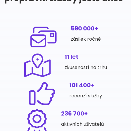
590 000+
zásilek ročně
11 let
zkušeností na trhu
101 400+
recenzí služby
236 700+
aktivních uživatelů