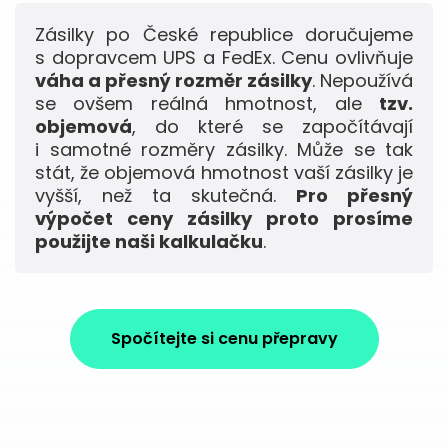
Zásilky po České republice doručujeme
s dopravcem UPS a FedEx. Cenu ovlivňuje
váha a přesný rozměr zásilky
. Nepoužívá
se ovšem reálná hmotnost, ale
tzv.
objemová
, do které se započítávají
i samotné rozměry zásilky. Může se tak
stát, že objemová hmotnost vaší zásilky je
vyšší, než ta skutečná.
Pro přesný
výpočet ceny zásilky proto prosíme
použijte naši kalkulačku
.
Spočítejte si cenu přepravy