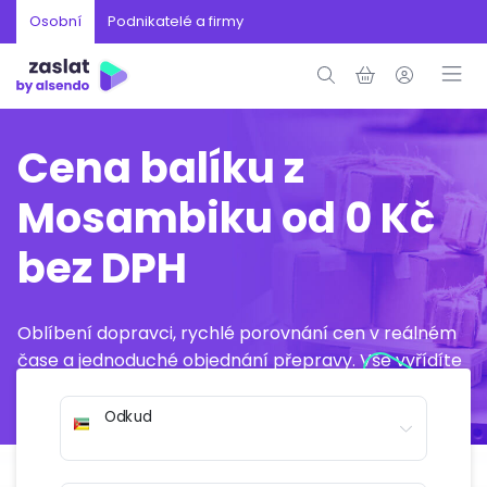
Osobní
Podnikatelé a firmy
Cena balíku z
Mosambiku od 0 Kč
bez DPH
Oblíbení dopravci, rychlé porovnání cen v reálném
čase a jednoduché objednání přepravy. Vše vyřídíte
online během několika minut.
Odkud