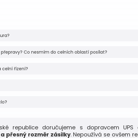
tura?
 přepravy? Co nesmím do celních oblastí posílat?
 celní řízení?
clo?
eské republice doručujeme s dopravcem UPS 
a přesný rozměr zásilky
. Nepoužívá se ovšem r