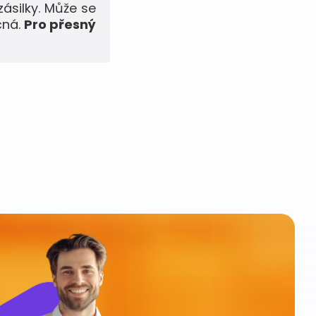
zásilky. Může se
čná.
Pro přesný