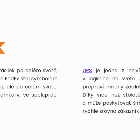
zásilek po celém světě,
UPS
je jedna z nejv
vce FedEx stal symbolem
v logistice na světě.
ma, ale po celém světě.
přepraví miliony zási
kamkoliv, ve spolupráci
Díky více než stoleté
a může poskytovat širo
rychle zrovna zákazník 