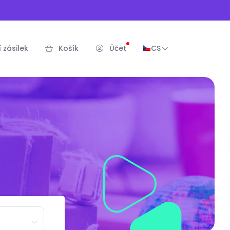
 zásilek
Košík
Účet
CS