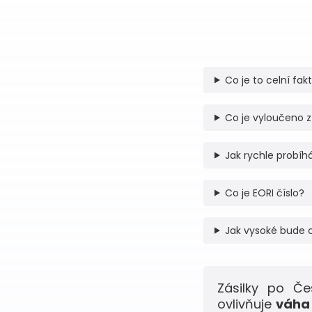
Co je to celní fak
Co je vyloučeno z
Jak rychle probíhá
Co je EORI číslo?
Jak vysoké bude 
Zásilky po Č
ovlivňuje
váha 