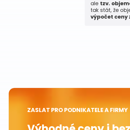
ale
tzv. obje
tak stát, že ob
výpočet ceny z
ZASLAT PRO PODNIKATELE A FIRMY
Výhodné ceny i bez