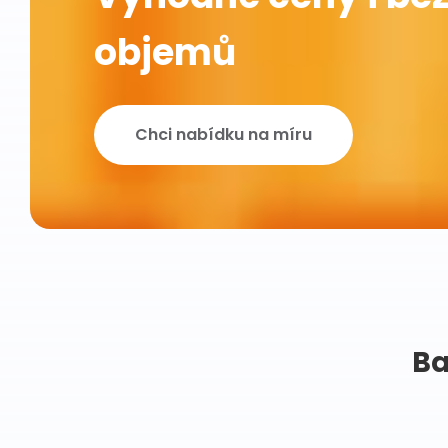
objemů
Chci nabídku na míru
Ba