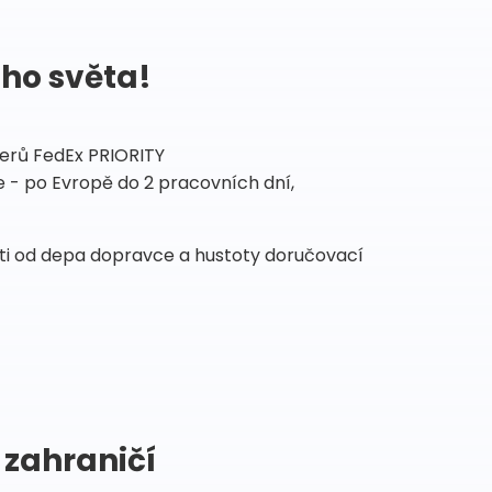
ého světa!
tnerů FedEx PRIORITY
 - po Evropě do 2 pracovních dní,
sti od depa dopravce a hustoty doručovací
 zahraničí