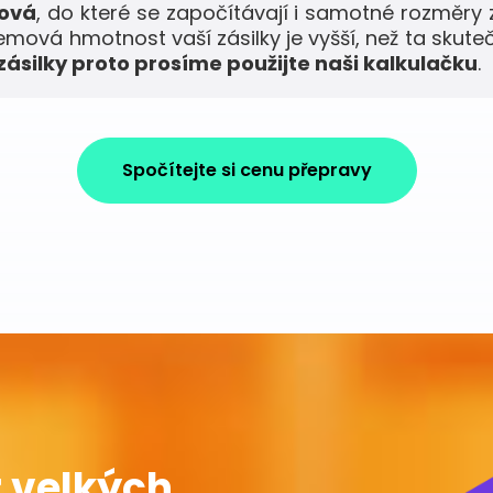
mová
, do které se započítávají i samotné rozměry 
jemová hmotnost vaší zásilky je vyšší, než ta skute
ásilky proto prosíme použijte naši kalkulačku
.
Spočítejte si cenu přepravy
 velkých