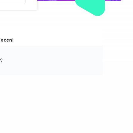
ocení
ý.