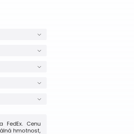
a FedEx. Cenu
eálná hmotnost,