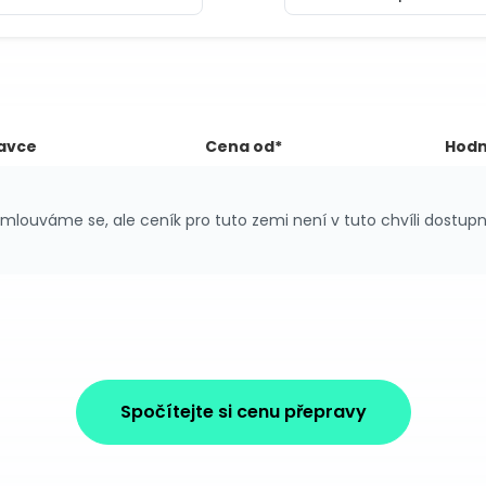
avce
Cena od*
Hodn
mlouváme se, ale ceník pro tuto zemi není v tuto chvíli dostupn
Spočítejte si cenu přepravy