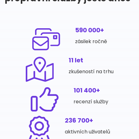
590 000+
zásilek ročně
11 let
zkušeností na trhu
101 400+
recenzí služby
236 700+
aktivních uživatelů