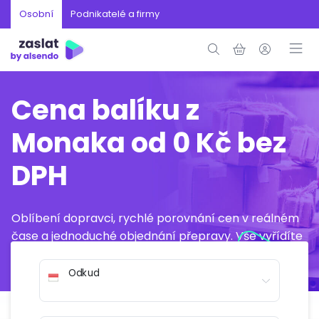
Osobní
Podnikatelé a firmy
Cena balíku z
Monaka od 0 Kč bez
DPH
Oblíbení dopravci, rychlé porovnání cen v reálném
čase a jednoduché objednání přepravy. Vše vyřídíte
online během několika minut.
Odkud