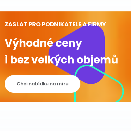
ZASLAT PRO PODNIKATELE A FIRMY
Výhodné ceny
i bez velkých objemů
Chci nabídku na míru