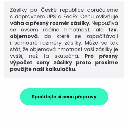
Zásilky po České republice doručujeme
s dopravcem UPS a FedEx. Cenu ovlivňuje
váha a přesný rozměr zásilky
. Nepoužívá
se ovšem reálná hmotnost, ale
tzv.
objemová
, do které se započítávají
i samotné rozměry zásilky. Může se tak
stát, že objemová hmotnost vaší zásilky je
vyšší, než ta skutečná.
Pro přesný
výpočet ceny zásilky proto prosíme
použijte naši kalkulačku
.
Spočítejte si cenu přepravy