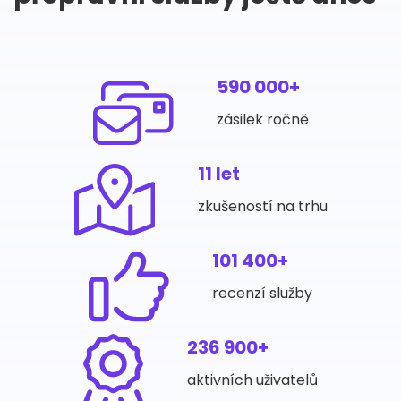
590 000+
zásilek ročně
11 let
zkušeností na trhu
101 400+
recenzí služby
236 900+
aktivních uživatelů