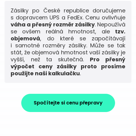
Zásilky po České republice doručujeme
s dopravcem UPS a FedEx. Cenu ovlivňuje
váha a přesný rozměr zásilky
. Nepoužívá
se ovšem reálná hmotnost, ale
tzv.
objemová
, do které se započítávají
i samotné rozměry zásilky. Může se tak
stát, že objemová hmotnost vaší zásilky je
vyšší, než ta skutečná.
Pro přesný
výpočet ceny zásilky proto prosíme
použijte naši kalkulačku
.
Spočítejte si cenu přepravy