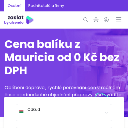
Osobní
Podnikatelé a firmy
Cena balíku z
Mauricia od 0 Kč bez
DPH
Oblíbení dopravci, rychlé porovnání cen v reálném
čase a jednoduché objednání přepravy. Vše vyřídíte
online během několika minut.
Odkud