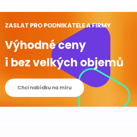
ZASLAT PRO PODNIKATELE A FIRMY
Výhodné ceny
i bez velkých objemů
Chci nabídku na míru