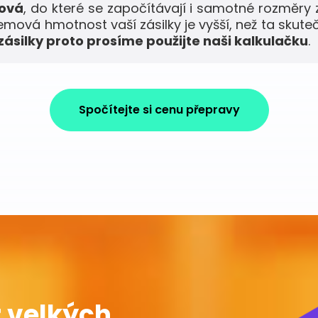
mová
, do které se započítávají i samotné rozměry 
jemová hmotnost vaší zásilky je vyšší, než ta skute
ásilky proto prosíme použijte naši kalkulačku
.
Spočítejte si cenu přepravy
 velkých