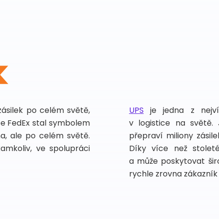
zásilek po celém světě,
UPS
je jedna z nejv
vce FedEx stal symbolem
v logistice na světě.
ma, ale po celém světě.
přepraví miliony zási
kamkoliv, ve spolupráci
Díky více než stoleté
a může poskytovat širo
rychle zrovna zákazník 