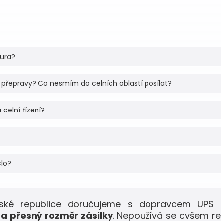
tura?
 přepravy? Co nesmím do celních oblastí posílat?
 celní řízení?
clo?
eské republice doručujeme s dopravcem UPS 
a přesný rozměr zásilky
. Nepoužívá se ovšem r