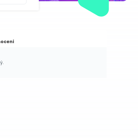
ocení
ý.