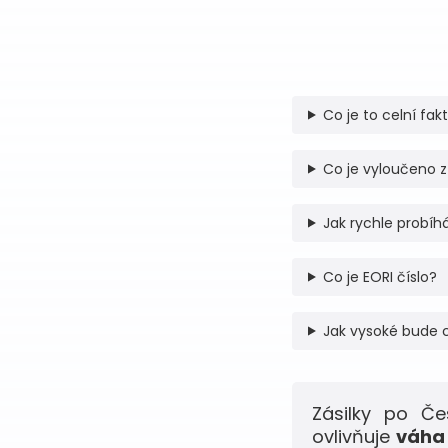
Co je to celní fak
Co je vyloučeno z
Jak rychle probíhá
Co je EORI číslo?
Jak vysoké bude 
Zásilky po Č
ovlivňuje
váha 