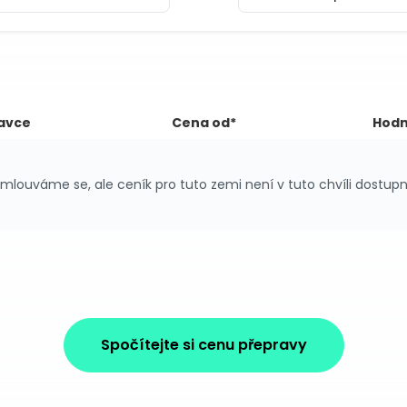
avce
Cena od*
Hodn
mlouváme se, ale ceník pro tuto zemi není v tuto chvíli dostupn
Spočítejte si cenu přepravy