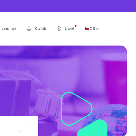
 zásilek
Košík
Účet
CS