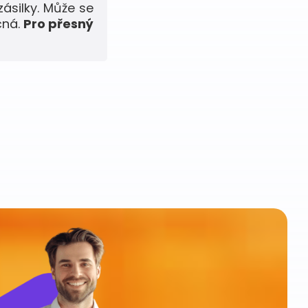
zásilky. Může se
čná.
Pro přesný