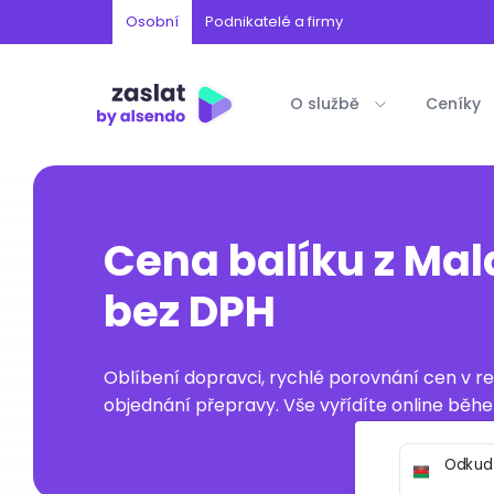
Osobní
Podnikatelé a firmy
O službě
Ceníky
Cena balíku z Mal
bez DPH
Oblíbení dopravci, rychlé porovnání cen v 
objednání přepravy. Vše vyřídíte online běhe
Odkud