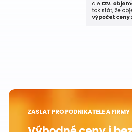
ale
tzv. obje
tak stát, že ob
výpočet ceny z
ZASLAT PRO PODNIKATELE A FIRMY
Výhodné ceny i bez