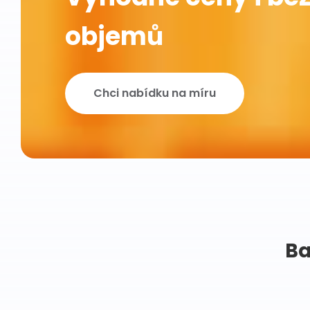
objemů
Chci nabídku na míru
Ba