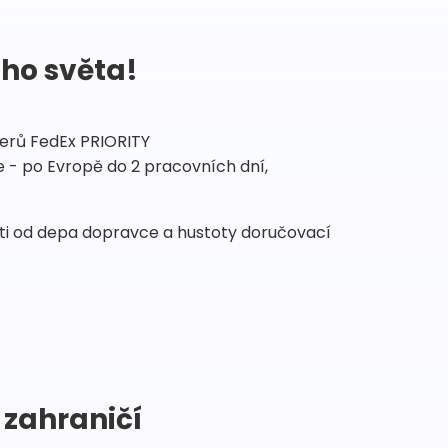
ého světa!
tnerů FedEx PRIORITY
 - po Evropě do 2 pracovních dní,
sti od depa dopravce a hustoty doručovací
 zahraničí