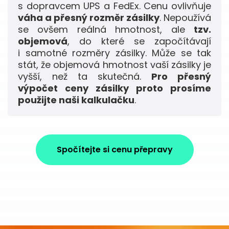
s dopravcem UPS a FedEx. Cenu ovlivňuje
váha a přesný rozměr zásilky
. Nepoužívá
se ovšem reálná hmotnost, ale
tzv.
objemová
, do které se započítávají
i samotné rozměry zásilky. Může se tak
stát, že objemová hmotnost vaší zásilky je
vyšší, než ta skutečná.
Pro přesný
výpočet ceny zásilky proto prosíme
použijte naši kalkulačku
.
Spočítejte si cenu přepravy