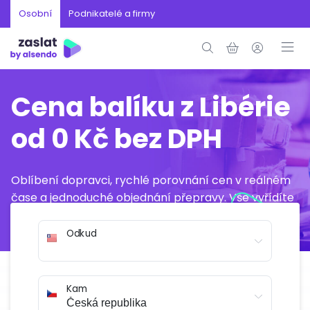
Osobní
Podnikatelé a firmy
Cena balíku z Libérie
od 0 Kč bez DPH
Oblíbení dopravci, rychlé porovnání cen v reálném
čase a jednoduché objednání přepravy. Vše vyřídíte
online během několika minut.
Odkud
Kam