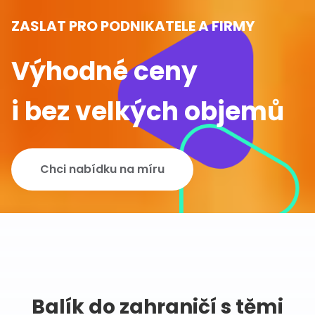
ZASLAT PRO PODNIKATELE A FIRMY
Výhodné ceny
i bez velkých objemů
Chci nabídku na míru
Balík do zahraničí s těmi