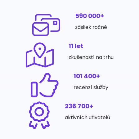
590 000+
zásilek ročně
11 let
zkušeností na trhu
101 400+
recenzí služby
236 700+
aktivních uživatelů