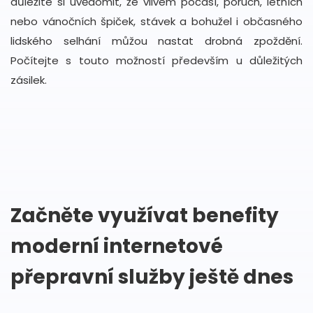
důležité si uvědomit, že vlivem počasí, poruch, letních
nebo vánočních špiček, stávek a bohužel i občasného
lidského selhání můžou nastat drobná zpoždění.
Počítejte s touto možností především u důležitých
zásilek.
Začněte využívat benefity
moderní internetové
přepravní služby ještě dnes