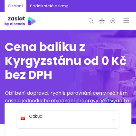
Osobní
Podnikatelé a firmy
Cena balíku z
Kyrgyzstánu od 0 Kč
bez DPH
Oblíbení dopravci, rychlé porovnání cen v reálném
čase a jednoduché objednání přepravy. Vše vyřídíte
online během několika minut.
Odkud