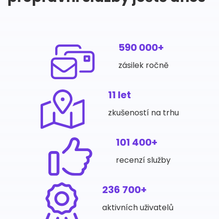
590 000+
zásilek ročně
11 let
zkušeností na trhu
101 400+
recenzí služby
236 700+
aktivních uživatelů