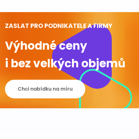
ZASLAT PRO PODNIKATELE A FIRMY
Výhodné ceny
i bez velkých objemů
Chci nabídku na míru