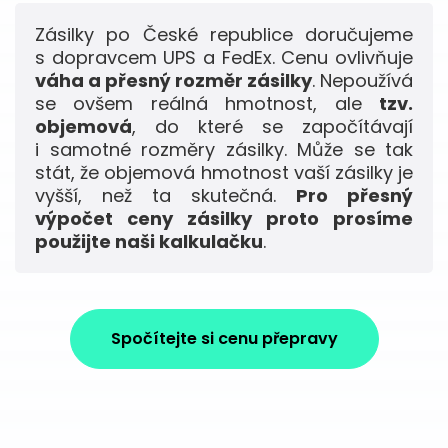
Zásilky po České republice doručujeme
s dopravcem UPS a FedEx. Cenu ovlivňuje
váha a přesný rozměr zásilky
. Nepoužívá
se ovšem reálná hmotnost, ale
tzv.
objemová
, do které se započítávají
i samotné rozměry zásilky. Může se tak
stát, že objemová hmotnost vaší zásilky je
vyšší, než ta skutečná.
Pro přesný
výpočet ceny zásilky proto prosíme
použijte naši kalkulačku
.
Spočítejte si cenu přepravy