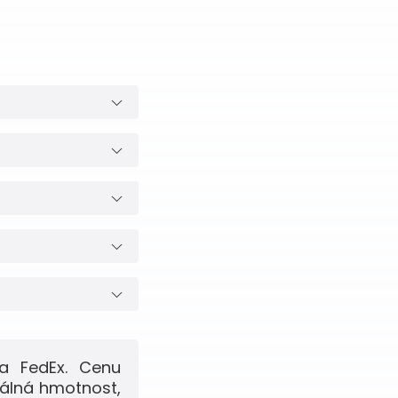
a FedEx. Cenu
eálná hmotnost,