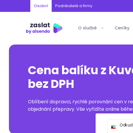
Osobní
Podnikatelé a firmy
O službě
Ceníky
Cena balíku z Kuv
bez DPH
Oblíbení dopravci, rychlé porovnání cen v 
objednání přepravy. Vše vyřídíte online běhe
Odkud