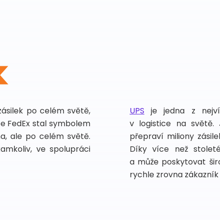
zásilek po celém světě,
UPS
je jedna z nejv
vce FedEx stal symbolem
v logistice na světě.
ma, ale po celém světě.
přepraví miliony zási
kamkoliv, ve spolupráci
Díky více než stoleté
a může poskytovat širo
rychle zrovna zákazník 