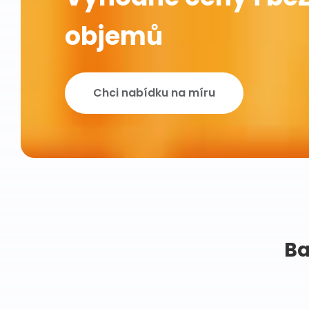
objemů
Chci nabídku na míru
Ba