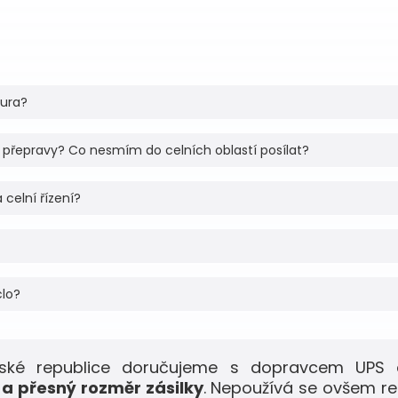
tura?
 přepravy? Co nesmím do celních oblastí posílat?
 celní řízení?
clo?
eské republice doručujeme s dopravcem UPS 
a přesný rozměr zásilky
. Nepoužívá se ovšem r