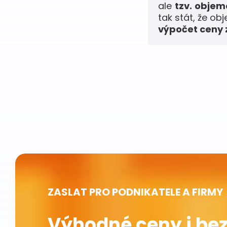
ale
tzv. obje
tak stát, že ob
výpočet ceny z
ZASLAT PRO PODNIKATELE A FIRMY
Výhodné ceny i bez