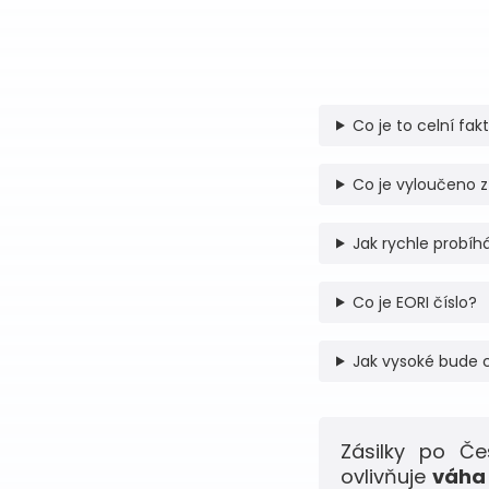
Co je to celní fak
Co je vyloučeno z
Jak rychle probíhá
Co je EORI číslo?
Jak vysoké bude 
Zásilky po Č
ovlivňuje
váha 