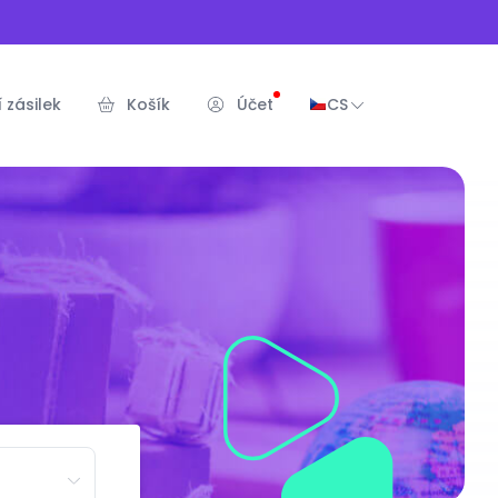
 zásilek
Košík
Účet
CS