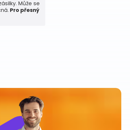
zásilky. Může se
čná.
Pro přesný