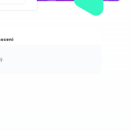
ocení
ý.