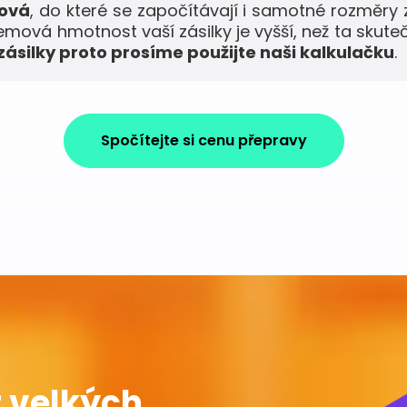
mová
, do které se započítávají i samotné rozměry 
jemová hmotnost vaší zásilky je vyšší, než ta skute
ásilky proto prosíme použijte naši kalkulačku
.
Spočítejte si cenu přepravy
 velkých