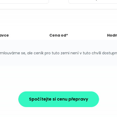
avce
Cena od*
Hodn
mlouváme se, ale ceník pro tuto zemi není v tuto chvíli dostupn
Spočítejte si cenu přepravy