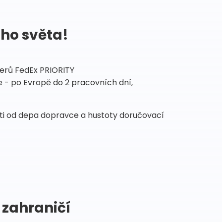
ého světa!
tnerů FedEx PRIORITY
 - po Evropě do 2 pracovních dní,
sti od depa dopravce a hustoty doručovací
 zahraničí