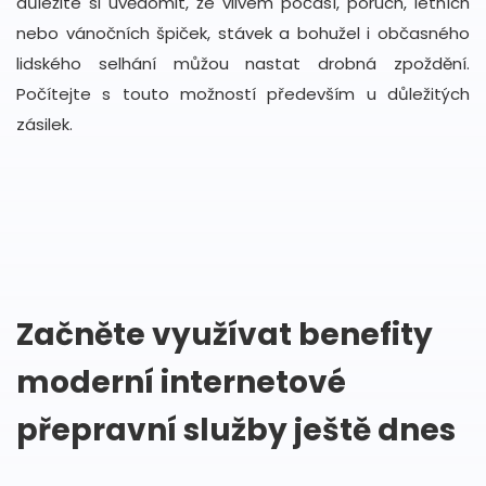
důležité si uvědomit, že vlivem počasí, poruch, letních
nebo vánočních špiček, stávek a bohužel i občasného
lidského selhání můžou nastat drobná zpoždění.
Počítejte s touto možností především u důležitých
zásilek.
Začněte využívat benefity
moderní internetové
přepravní služby ještě dnes