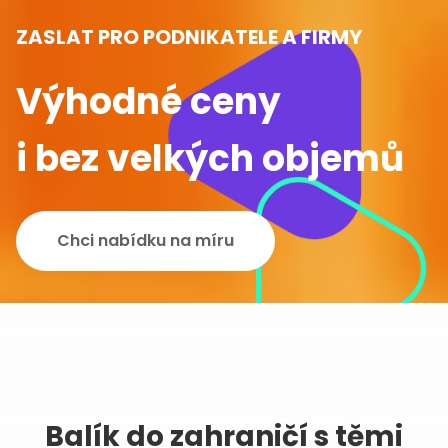
ZASLAT PRO PODNIKATELE A FIRMY
Výhodné ceny
i bez velkých objemů
Chci nabídku na míru
Balík do zahraničí s těmi