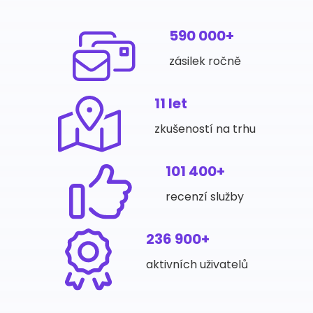
590 000+
zásilek ročně
11 let
zkušeností na trhu
101 400+
recenzí služby
236 900+
aktivních uživatelů