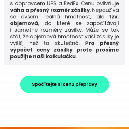
s dopravcem UPS a FedEx. Cenu ovlivňuje
váha a přesný rozměr zásilky
. Nepoužívá
se ovšem reálná hmotnost, ale
tzv.
objemová
, do které se započítávají
i samotné rozměry zásilky. Může se tak
stát, že objemová hmotnost vaší zásilky je
vyšší, než ta skutečná.
Pro přesný
výpočet ceny zásilky proto prosíme
použijte naši kalkulačku
.
Spočítejte si cenu přepravy