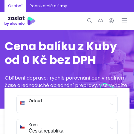
Osobní
Podnikatelé a firmy
Cena balíku z Kuby
od 0 Kč bez DPH
Oblíbení dopravci, rychlé porovnání cen v reálném
čase a jednoduché objednání přepravy. Vše vyřídíte
online během několika minut.
Odkud
Kam