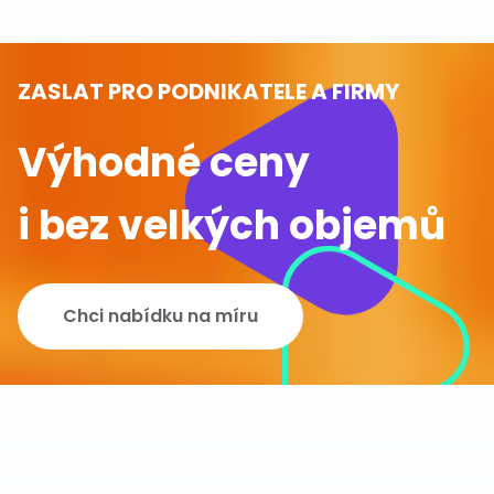
ZASLAT PRO PODNIKATELE A FIRMY
Výhodné ceny
i bez velkých objemů
Chci nabídku na míru