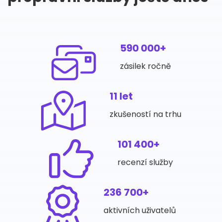
590 000+
zásilek ročně
11 let
zkušeností na trhu
101 400+
recenzí služby
236 700+
aktivních uživatelů