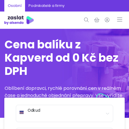
Osobní
Podnikatelé a firmy
Cena balíku z
Kapverd od 0 Kč bez
DPH
Oblíbení dopravci, rychlé porovnání cen v reálném
čase a jednoduché objednání přepravy. Vše vyřídíte
online během několika minut.
Odkud