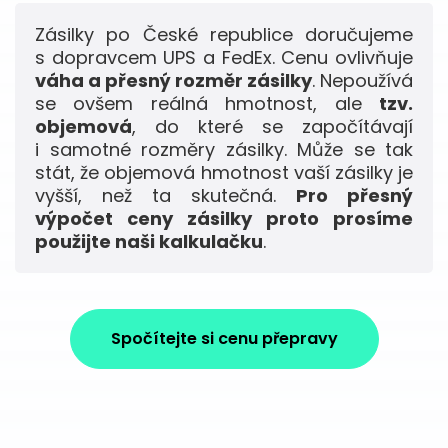
Zásilky po České republice doručujeme
s dopravcem UPS a FedEx. Cenu ovlivňuje
váha a přesný rozměr zásilky
. Nepoužívá
se ovšem reálná hmotnost, ale
tzv.
objemová
, do které se započítávají
i samotné rozměry zásilky. Může se tak
stát, že objemová hmotnost vaší zásilky je
vyšší, než ta skutečná.
Pro přesný
výpočet ceny zásilky proto prosíme
použijte naši kalkulačku
.
Spočítejte si cenu přepravy