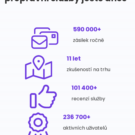
590 000+
zásilek ročně
11 let
zkušeností na trhu
101 400+
recenzí služby
236 700+
aktivních uživatelů