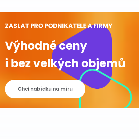
ZASLAT PRO PODNIKATELE A FIRMY
Výhodné ceny
i bez velkých objemů
Chci nabídku na míru