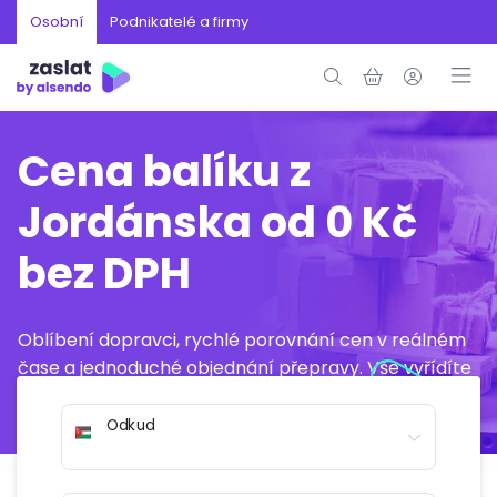
Osobní
Podnikatelé a firmy
Cena balíku z
Jordánska od 0 Kč
bez DPH
Oblíbení dopravci, rychlé porovnání cen v reálném
čase a jednoduché objednání přepravy. Vše vyřídíte
online během několika minut.
Odkud