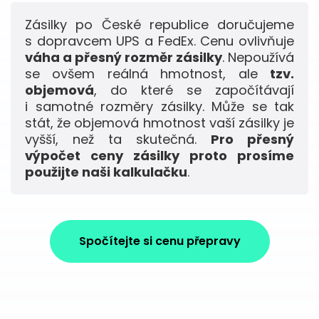
Zásilky po České republice doručujeme
s dopravcem UPS a FedEx. Cenu ovlivňuje
váha a přesný rozměr zásilky
. Nepoužívá
se ovšem reálná hmotnost, ale
tzv.
objemová
, do které se započítávají
i samotné rozměry zásilky. Může se tak
stát, že objemová hmotnost vaší zásilky je
vyšší, než ta skutečná.
Pro přesný
výpočet ceny zásilky proto prosíme
použijte naši kalkulačku
.
Spočítejte si cenu přepravy