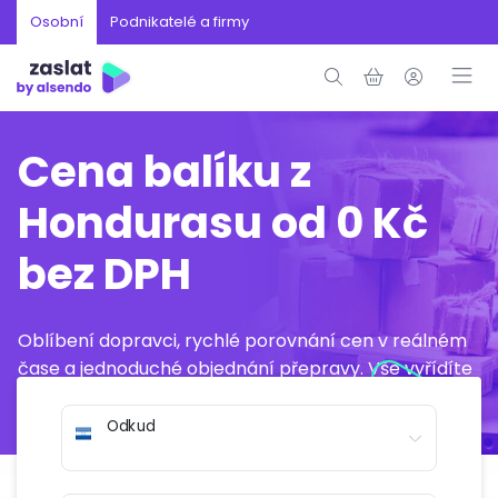
Osobní
Podnikatelé a firmy
Cena balíku z
Hondurasu od 0 Kč
bez DPH
Oblíbení dopravci, rychlé porovnání cen v reálném
čase a jednoduché objednání přepravy. Vše vyřídíte
online během několika minut.
Odkud