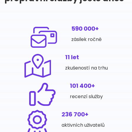
590 000+
zásilek ročně
11 let
zkušeností na trhu
101 400+
recenzí služby
236 700+
aktivních uživatelů