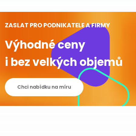
ZASLAT PRO PODNIKATELE A FIRMY
Výhodné ceny
i bez velkých objemů
Chci nabídku na míru