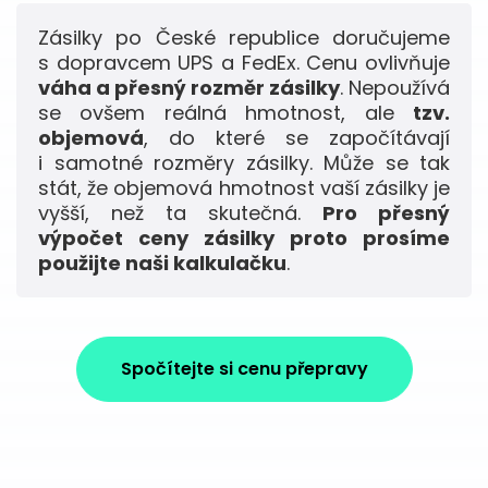
Zásilky po České republice doručujeme
s dopravcem UPS a FedEx. Cenu ovlivňuje
váha a přesný rozměr zásilky
. Nepoužívá
se ovšem reálná hmotnost, ale
tzv.
objemová
, do které se započítávají
i samotné rozměry zásilky. Může se tak
stát, že objemová hmotnost vaší zásilky je
vyšší, než ta skutečná.
Pro přesný
výpočet ceny zásilky proto prosíme
použijte naši kalkulačku
.
Spočítejte si cenu přepravy