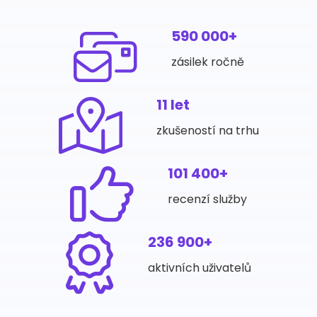
590 000+
zásilek ročně
11 let
zkušeností na trhu
101 400+
recenzí služby
236 900+
aktivních uživatelů