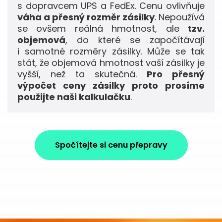
s dopravcem UPS a FedEx. Cenu ovlivňuje
váha a přesný rozměr zásilky
. Nepoužívá
se ovšem reálná hmotnost, ale
tzv.
objemová
, do které se započítávají
i samotné rozměry zásilky. Může se tak
stát, že objemová hmotnost vaší zásilky je
vyšší, než ta skutečná.
Pro přesný
výpočet ceny zásilky proto prosíme
použijte naši kalkulačku
.
Spočítejte si cenu přepravy