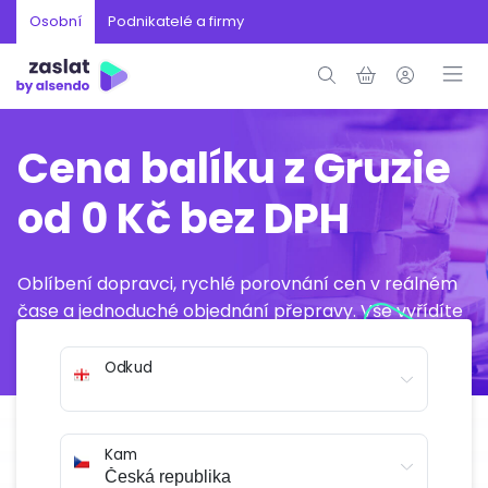
Osobní
Podnikatelé a firmy
Cena balíku z Gruzie
od 0 Kč bez DPH
Oblíbení dopravci, rychlé porovnání cen v reálném
čase a jednoduché objednání přepravy. Vše vyřídíte
online během několika minut.
Odkud
Kam