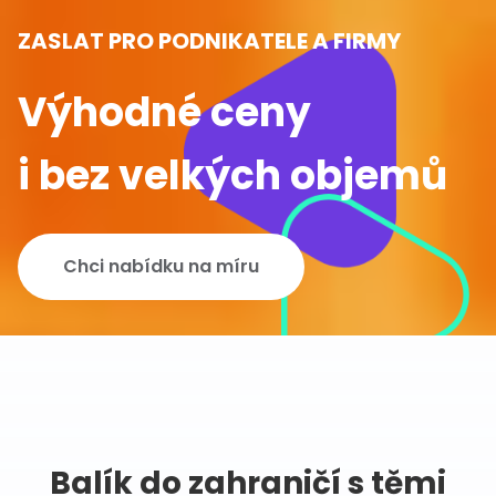
ZASLAT PRO PODNIKATELE A FIRMY
Výhodné ceny
i bez velkých objemů
Chci nabídku na míru
Balík do zahraničí s těmi