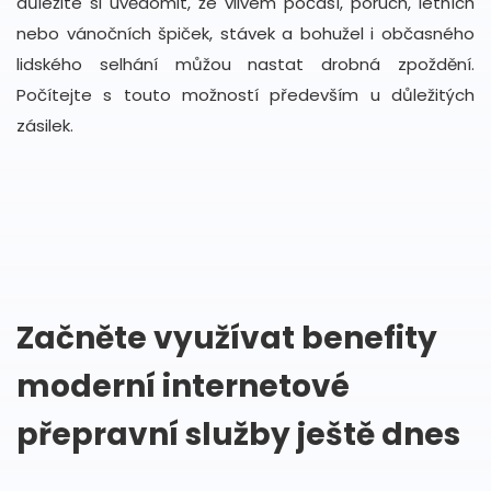
důležité si uvědomit, že vlivem počasí, poruch, letních
nebo vánočních špiček, stávek a bohužel i občasného
lidského selhání můžou nastat drobná zpoždění.
Počítejte s touto možností především u důležitých
zásilek.
Začněte využívat benefity
moderní internetové
přepravní služby ještě dnes