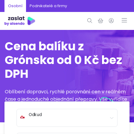
Osobní
Podnikatelé a firmy
Cena balíku z
Grónska od 0 Kč bez
DPH
Oblíbení dopravci, rychlé porovnání cen v reálném
čase a jednoduché objednání přepravy. Vše vyřídíte
online během několika minut.
Odkud