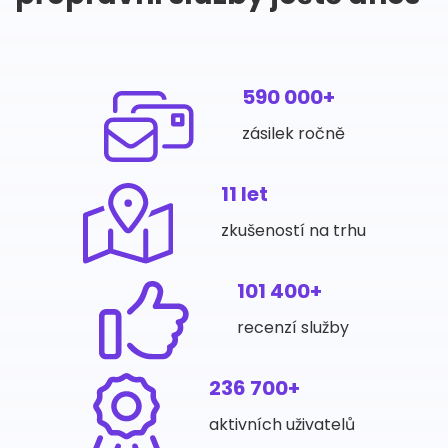
590 000+
zásilek ročně
11 let
zkušeností na trhu
101 400+
recenzí služby
236 700+
aktivních uživatelů