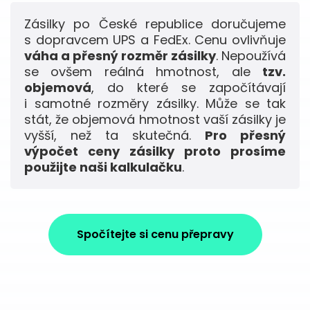
Zásilky po České republice doručujeme
s dopravcem UPS a FedEx. Cenu ovlivňuje
váha a přesný rozměr zásilky
. Nepoužívá
se ovšem reálná hmotnost, ale
tzv.
objemová
, do které se započítávají
i samotné rozměry zásilky. Může se tak
stát, že objemová hmotnost vaší zásilky je
vyšší, než ta skutečná.
Pro přesný
výpočet ceny zásilky proto prosíme
použijte naši kalkulačku
.
Spočítejte si cenu přepravy