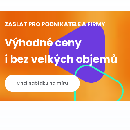
ZASLAT PRO PODNIKATELE A FIRMY
Výhodné ceny
i bez velkých objemů
Chci nabídku na míru