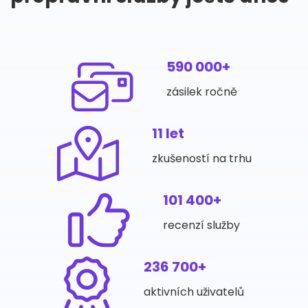
590 000+
zásilek ročně
11 let
zkušeností na trhu
101 400+
recenzí služby
236 700+
aktivních uživatelů