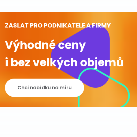
ZASLAT PRO PODNIKATELE A FIRMY
Výhodné ceny
i bez velkých objemů
Chci nabídku na míru