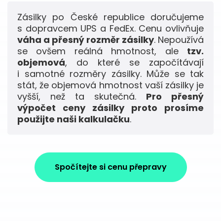
Zásilky po České republice doručujeme
s dopravcem UPS a FedEx. Cenu ovlivňuje
váha a přesný rozměr zásilky
. Nepoužívá
se ovšem reálná hmotnost, ale
tzv.
objemová
, do které se započítávají
i samotné rozměry zásilky. Může se tak
stát, že objemová hmotnost vaší zásilky je
vyšší, než ta skutečná.
Pro přesný
výpočet ceny zásilky proto prosíme
použijte naši kalkulačku
.
Spočítejte si cenu přepravy