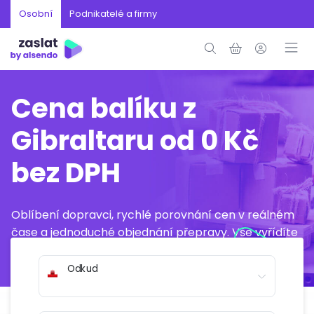
Osobní
Podnikatelé a firmy
Cena balíku z
Gibraltaru od 0 Kč
bez DPH
Oblíbení dopravci, rychlé porovnání cen v reálném
čase a jednoduché objednání přepravy. Vše vyřídíte
online během několika minut.
Odkud