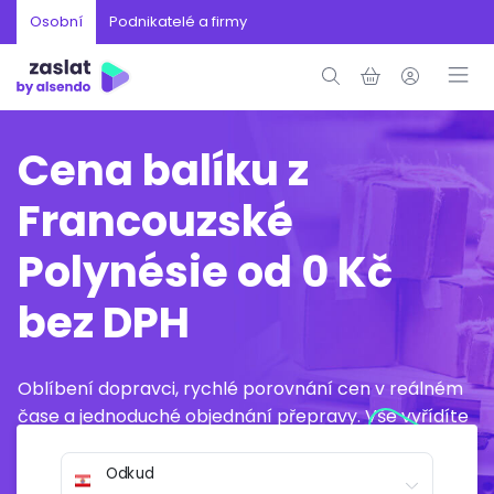
Osobní
Podnikatelé a firmy
Cena balíku z
Francouzské
Polynésie od 0 Kč
bez DPH
Oblíbení dopravci, rychlé porovnání cen v reálném
čase a jednoduché objednání přepravy. Vše vyřídíte
online během několika minut.
Odkud