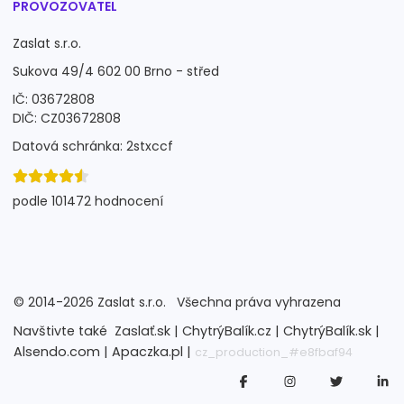
PROVOZOVATEL
Zaslat s.r.o.
Sukova 49/4 602 00 Brno - střed
IČ: 03672808
DIČ: CZ03672808
Datová schránka: 2stxccf
podle 101472 hodnocení
©
2014-2026
Zaslat s.r.o.
Všechna práva vyhrazena
Navštivte také
Zaslať.sk |
ChytrýBalík.cz |
ChytrýBalík.sk |
Alsendo.com |
Apaczka.pl |
cz_production_#e8fbaf94