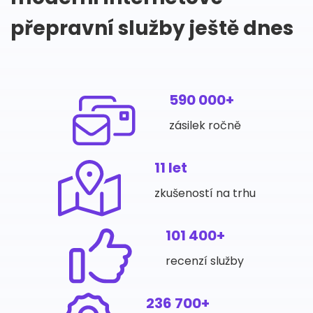
přepravní služby ještě dnes
590 000+
zásilek ročně
11 let
zkušeností na trhu
101 400+
recenzí služby
236 700+