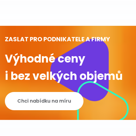
ZASLAT PRO PODNIKATELE A FIRMY
Výhodné ceny
i bez velkých objemů
Chci nabídku na míru