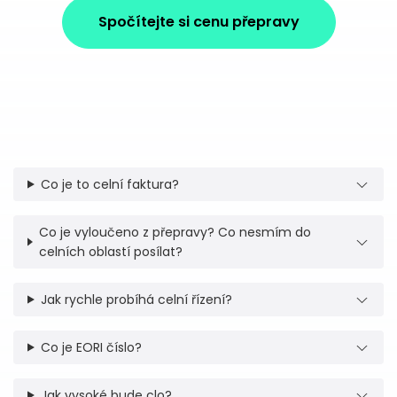
Spočítejte si cenu přepravy
Co je to celní faktura?
Co je vyloučeno z přepravy? Co nesmím do
celních oblastí posílat?
Jak rychle probíhá celní řízení?
Co je EORI číslo?
Jak vysoké bude clo?