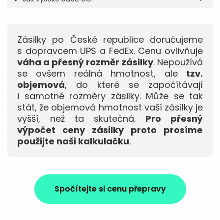
Zásilky po České republice doručujeme
s dopravcem UPS a FedEx. Cenu ovlivňuje
váha a přesný rozměr zásilky
. Nepoužívá
se ovšem reálná hmotnost, ale
tzv.
objemová
, do které se započítávají
i samotné rozměry zásilky. Může se tak
stát, že objemová hmotnost vaší zásilky je
vyšší, než ta skutečná.
Pro přesný
výpočet ceny zásilky proto prosíme
použijte naši kalkulačku
.
Spočítejte si cenu přepravy