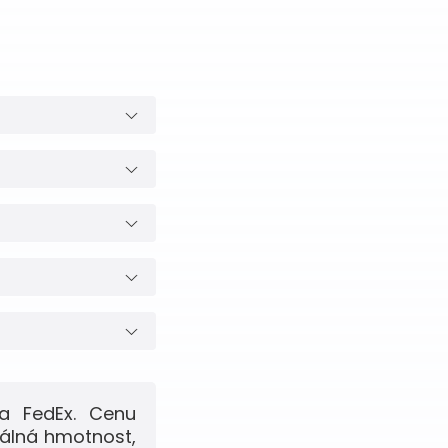
a FedEx. Cenu
eálná hmotnost,