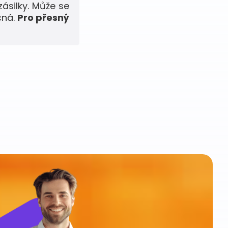
zásilky. Může se
čná.
Pro přesný