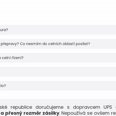
tura?
 přepravy? Co nesmím do celních oblastí posílat?
 celní řízení?
clo?
eské republice doručujeme s dopravcem UPS 
a přesný rozměr zásilky
. Nepoužívá se ovšem r