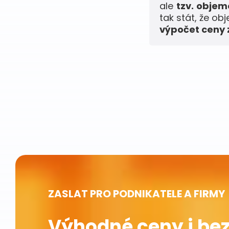
ale
tzv. obje
tak stát, že ob
výpočet ceny z
ZASLAT PRO PODNIKATELE A FIRMY
Výhodné ceny i bez