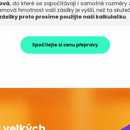
mová
, do které se započítávají i samotné rozměry 
jemová hmotnost vaší zásilky je vyšší, než ta skute
ásilky proto prosíme použijte naši kalkulačku
.
Spočítejte si cenu přepravy
 velkých