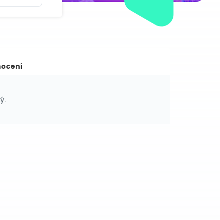
ocení
ý.