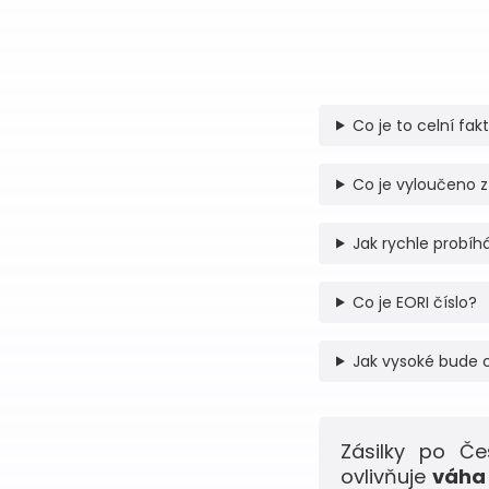
Co je to celní fak
Co je vyloučeno z
Jak rychle probíhá
Co je EORI číslo?
Jak vysoké bude 
Zásilky po Č
ovlivňuje
váha 