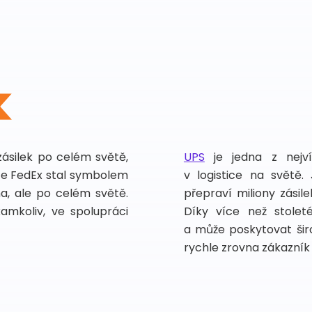
zásilek po celém světě,
UPS
je jedna z nejv
vce FedEx stal symbolem
v logistice na světě.
ma, ale po celém světě.
přepraví miliony zási
kamkoliv, ve spolupráci
Díky více než stoleté
a může poskytovat širo
rychle zrovna zákazník 