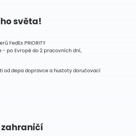
ého světa!
tnerů FedEx PRIORITY
 - po Evropě do 2 pracovních dní,
sti od depa dopravce a hustoty doručovací
 zahraničí