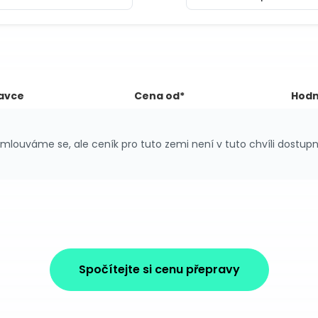
avce
Cena od*
Hodn
mlouváme se, ale ceník pro tuto zemi není v tuto chvíli dostupn
Spočítejte si cenu přepravy