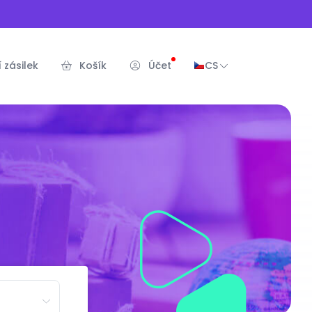
 zásilek
Košík
Účet
CS