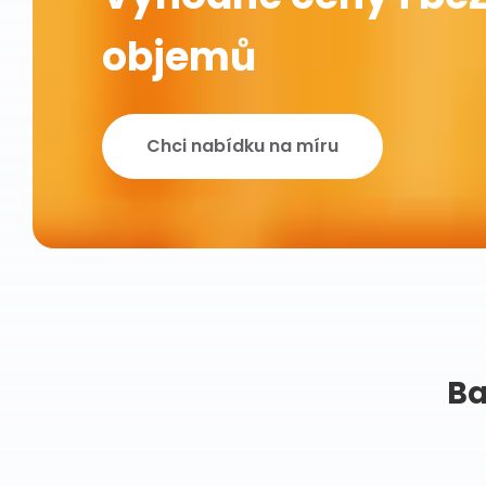
objemů
Chci nabídku na míru
Ba